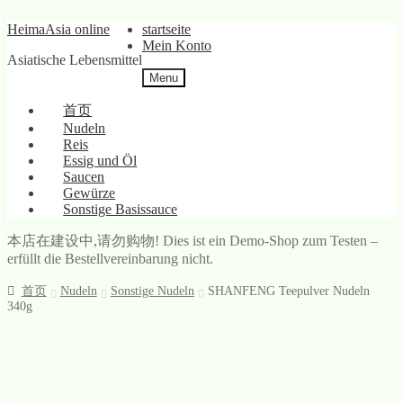
Skip
Skip
HeimaAsia online
startseite
to
to
Mein Konto
Asiatische Lebensmittel
navigation
content
Menu
首页
Nudeln
Reis
Essig und Öl
Saucen
Gewürze
Sonstige Basissauce
本店在建设中,请勿购物! Dies ist ein Demo-Shop zum Testen –
erfüllt die Bestellvereinbarung nicht.
首页
Nudeln
Sonstige Nudeln
SHANFENG Teepulver Nudeln
340g