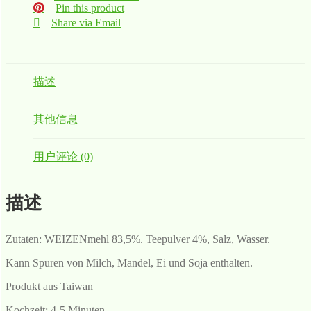
Pin this product
Share via Email
描述
其他信息
用户评论 (0)
描述
Zutaten: WEIZENmehl 83,5%. Teepulver 4%, Salz, Wasser.
Kann Spuren von Milch, Mandel, Ei und Soja enthalten.
Produkt aus Taiwan
Kochzeit: 4-5 Minuten.