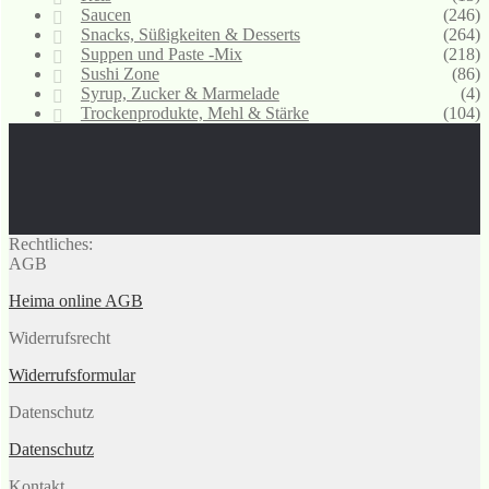
Saucen
(246)
Snacks, Süßigkeiten & Desserts
(264)
Suppen und Paste -Mix
(218)
Sushi Zone
(86)
Syrup, Zucker & Marmelade
(4)
Trockenprodukte, Mehl & Stärke
(104)
Rechtliches:
AGB
Heima online AGB
Widerrufsrecht
Widerrufsformular
Datenschutz
Datenschutz
Kontakt