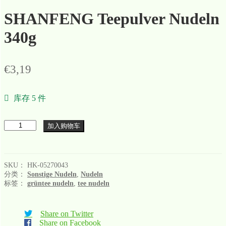
SHANFENG Teepulver Nudeln
340g
€
3,19
库存 5 件
数
加入购物车
量
SKU：
HK-05270043
分类：
Sonstige Nudeln
,
Nudeln
标签：
grüntee nudeln
,
tee nudeln
Share on Twitter
Share on Facebook