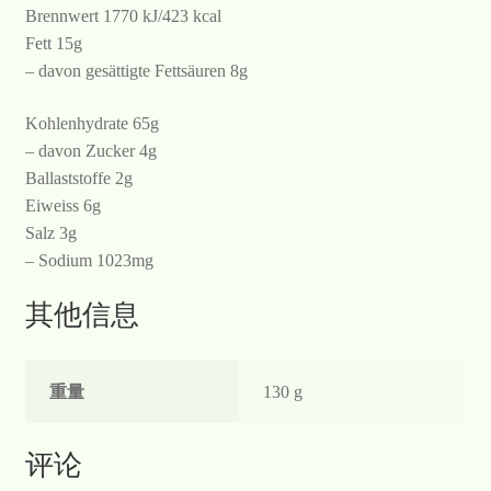
Brennwert 1770 kJ/423 kcal
Fett 15g
– davon gesättigte Fettsäuren 8g
Kohlenhydrate 65g
– davon Zucker 4g
Ballaststoffe 2g
Eiweiss 6g
Salz 3g
– Sodium 1023mg
其他信息
重量
130 g
评论