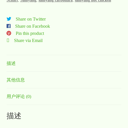
Scharf
,
Samyang
,
samyang carbonara
,
samyang hot chicken
Share on Twitter
Share on Facebook
Pin this product
Share via Email
描述
其他信息
用户评论 (0)
描述