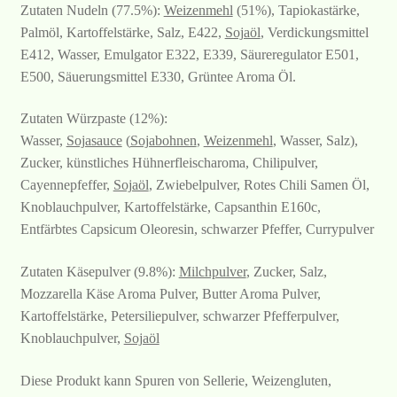
Zutaten Nudeln (77.5%):
Weizenmehl
(51%), Tapiokastärke,
Palmöl, Kartoffelstärke, Salz, E422,
Sojaöl
, Verdickungsmittel
E412, Wasser, Emulgator E322, E339, Säureregulator E501,
E500, Säuerungsmittel E330, Grüntee Aroma Öl.
Zutaten Würzpaste (12%):
Wasser,
Sojasauce
(
Sojabohnen
,
Weizenmehl
, Wasser, Salz),
Zucker, künstliches Hühnerfleischaroma, Chilipulver,
Cayennepfeffer,
Sojaöl
, Zwiebelpulver, Rotes Chili Samen Öl,
Knoblauchpulver, Kartoffelstärke, Capsanthin E160c,
Entfärbtes Capsicum Oleoresin, schwarzer Pfeffer, Currypulver
Zutaten Käsepulver (9.8%):
Milchpulver
, Zucker, Salz,
Mozzarella Käse Aroma Pulver, Butter Aroma Pulver,
Kartoffelstärke, Petersiliepulver, schwarzer Pfefferpulver,
Knoblauchpulver,
Sojaöl
Diese Produkt kann Spuren von Sellerie, Weizengluten,