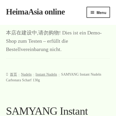
HeimaAsia online
Skip
Skip
Menu
to
to
navigation
content
本店在建设中,请勿购物! Dies ist ein Demo-
Shop zum Testen – erfüllt die
Bestellvereinbarung nicht.
首页
Nudeln
Instant Nudeln
SAMYANG Instant Nudeln
Carbonara Scharf 130g
SAMYANG Instant