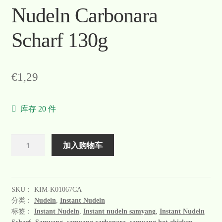
Nudeln Carbonara
Scharf 130g
€
1,29
库存 20 件
数
加入购物车
量
SKU：
KIM-K01067CA
分类：
Nudeln
,
Instant Nudeln
标签：
Instant Nudeln
,
Instant nudeln samyang
,
Instant Nudeln