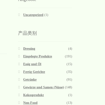
Uncategorized
(1)
产品类别
Dressing
(4)
Eingelegte Produkte
(191)
Essig und Öl
(15)
Fertig Gerichte
(35)
Getränke
(91)
Gewürze und Samen (Nüsse)
(148)
Kokosprodukt
(1)
Non-Food
(13)