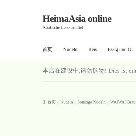
HeimaAsia online
Skip
Skip
to
to
Asiatische Lebensmittel
navigation
content
首页
Nudeln
Reis
Essig und Öl
首页
About
AGB
Contact
Datenschutz
Kasse
Me
本店在建设中,请勿购物! Dies ist ein Demo-S
首页
Nudeln
Sonstige Nudeln
WAIWAI Braun