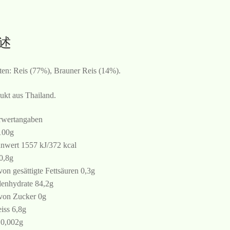
述
ten: Reis (77%), Brauner Reis (14%).
ukt aus Thailand.
wertangaben
100g
nwert 1557 kJ/372 kcal
 0,8g
von gesättigte Fettsäuren 0,3g
enhydrate 84,2g
von Zucker 0g
iss 6,8g
 0,002g