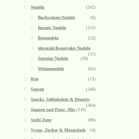
Nudeln
(242)
Buchweizen-Nudeln
(6)
Instant Nudeln
(121)
Reisnudeln
(22)
shirataki/Konnyaku Nudeln
(15)
Sonstige Nudeln
(30)
Weizennudeln
(62)
Reis
(13)
Saucen
(246)
Snacks, Süßigkeiten & Desserts
(264)
Suppen und Paste -Mix
(218)
Sushi Zone
(86)
Syrup, Zucker & Marmelade
(4)