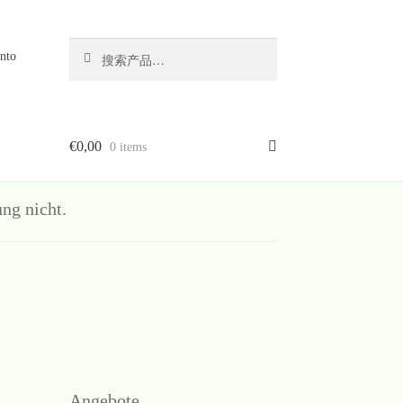
搜
搜
nto
索
索：
€
0,00
0 items
g nicht.
Angebote