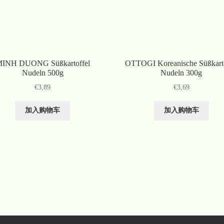
INH DUONG Süßkartoffel
OTTOGI Koreanische Süßkarto
Nudeln 500g
Nudeln 300g
€
3,89
€
3,69
加入购物车
加入购物车