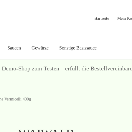
startseite
Mein Ko
Saucen
Gewürze
Sonstige Basissauce
in Konto
Warenkorb
Welcome
Widerrufsformular
关于
联系
hop zum Testen – erfüllt die Bestellvereinbarun
e Vermicelli 400g