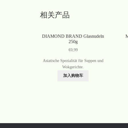
相关产品
DIAMOND BRAND Glasnudeln
M
250g
€
0,99
Asiatische Spezialität für Suppen und
Wokgerichte.
加入购物车