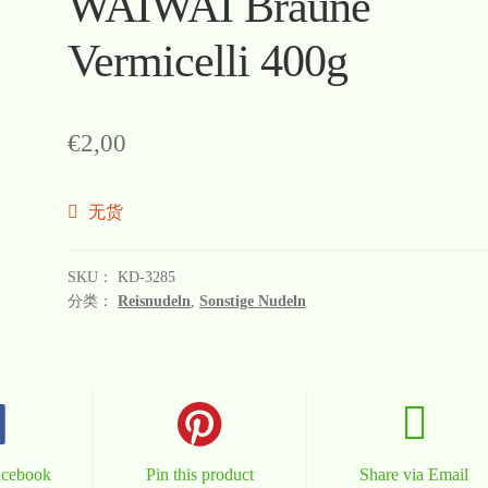
WAIWAI Braune
Vermicelli 400g
€
2,00
无货
SKU：
KD-3285
分类：
Reisnudeln
,
Sonstige Nudeln
acebook
Pin this product
Share via Email