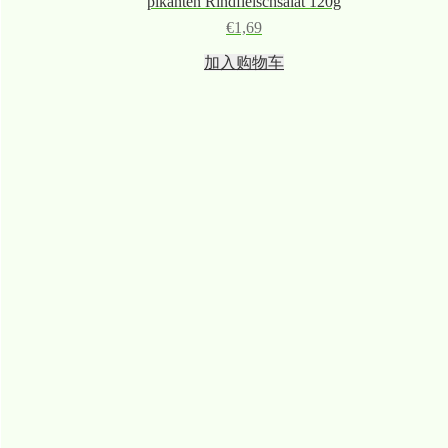
pikanten Rindfleischsalat 120g
€
1,69
加入购物车