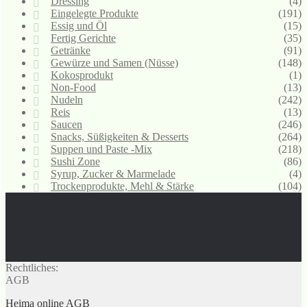
Dressing
(4)
Eingelegte Produkte
(191)
Essig und Öl
(15)
Fertig Gerichte
(35)
Getränke
(91)
Gewürze und Samen (Nüsse)
(148)
Kokosprodukt
(1)
Non-Food
(13)
Nudeln
(242)
Reis
(13)
Saucen
(246)
Snacks, Süßigkeiten & Desserts
(264)
Suppen und Paste -Mix
(218)
Sushi Zone
(86)
Syrup, Zucker & Marmelade
(4)
Trockenprodukte, Mehl & Stärke
(104)
Rechtliches:
AGB
Heima online AGB