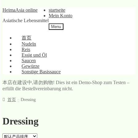
Skip
Skip
HeimaAsia online
startseite
to
to
Mein Konto
Asiatische Lebensmittel
navigation
content
Menu
首页
Nudeln
Reis
Essig und Öl
Saucen
Gewürze
Sonstige Basissauce
本店在建设中,请勿购物! Dies ist ein Demo-Shop zum Testen –
erfüllt die Bestellvereinbarung nicht.
首页
Dressing
Dressing