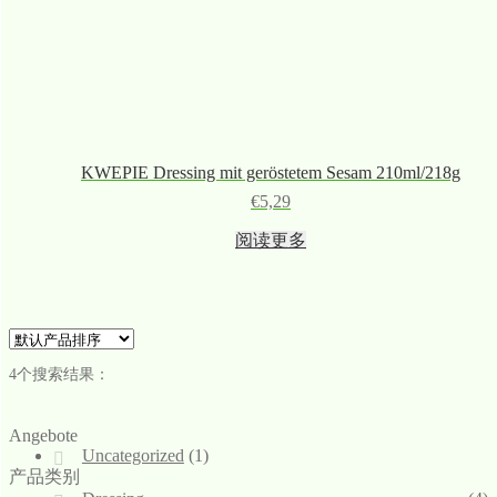
KWEPIE Dressing mit geröstetem Sesam 210ml/218g
€
5,29
阅读更多
4个搜索结果：
Angebote
Uncategorized
(1)
产品类别