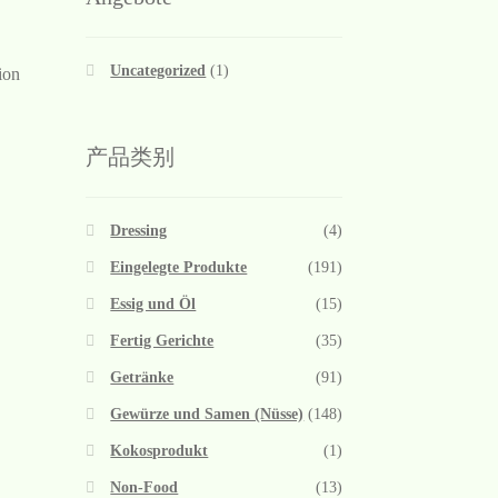
Uncategorized
(1)
ion
产品类别
Dressing
(4)
Eingelegte Produkte
(191)
Essig und Öl
(15)
Fertig Gerichte
(35)
Getränke
(91)
Gewürze und Samen (Nüsse)
(148)
Kokosprodukt
(1)
Non-Food
(13)