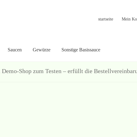
startseite
Mein Ko
Saucen
Gewürze
Sonstige Basissauce
in Konto
Warenkorb
Welcome
Widerrufsformular
关于
联系
hop zum Testen – erfüllt die Bestellvereinbarun