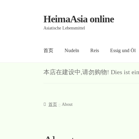
HeimaAsia online
Skip
Skip
to
to
Asiatische Lebensmittel
navigation
content
首页
Nudeln
Reis
Essig und Öl
首页
About
AGB
Contact
Datenschutz
Kasse
Me
本店在建设中,请勿购物! Dies ist ein Demo-S
首页
About