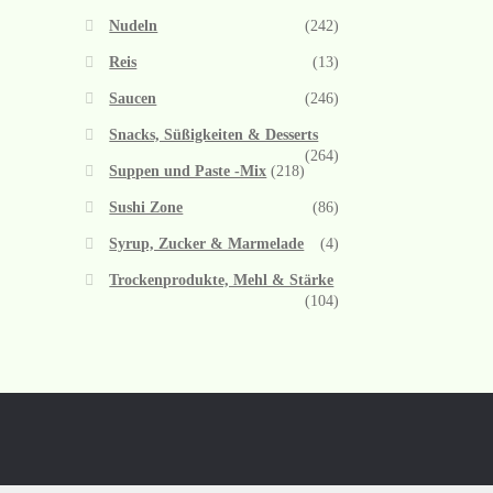
Nudeln
(242)
Reis
(13)
Saucen
(246)
Snacks, Süßigkeiten & Desserts
(264)
Suppen und Paste -Mix
(218)
Sushi Zone
(86)
Syrup, Zucker & Marmelade
(4)
Trockenprodukte, Mehl & Stärke
(104)