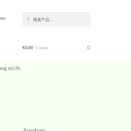
搜
搜
nto
索
索：
€
0,00
0 items
g nicht.
Angebote