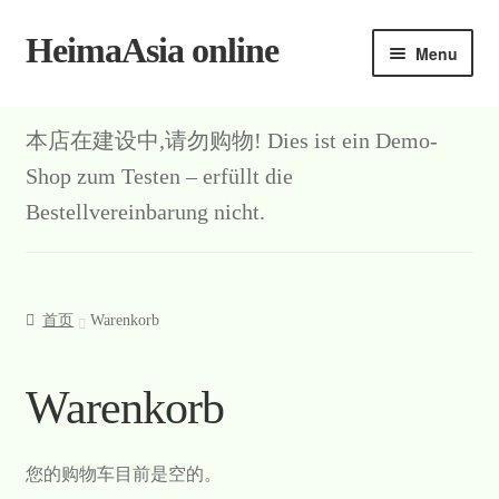
HeimaAsia online
Skip
Skip
Menu
to
to
navigation
content
本店在建设中,请勿购物! Dies ist ein Demo-
Shop zum Testen – erfüllt die
Bestellvereinbarung nicht.
首页
Warenkorb
Warenkorb
您的购物车目前是空的。