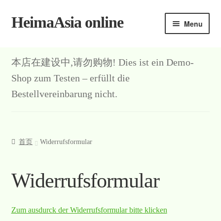
HeimaAsia online
Skip
Skip
Menu
to
to
navigation
content
本店在建设中,请勿购物! Dies ist ein Demo-
Shop zum Testen – erfüllt die
Bestellvereinbarung nicht.
首页
Widerrufsformular
Widerrufsformular
Zum ausdurck der Widerrufsformular bitte klicken