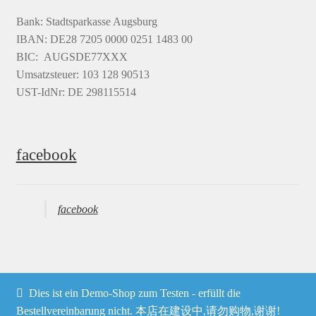
Bank: Stadtsparkasse Augsburg
IBAN: DE28 7205 0000 0251 1483 00
BIC: AUGSDE77XXX
Umsatzsteuer: 103 128 90513
UST-IdNr: DE 298115514
facebook
facebook
Dies ist ein Demo-Shop zum Testen - erfüllt die
© Heima online 2026
Bestellvereinbarung nicht. 本店在建设中,请勿购物,谢谢!