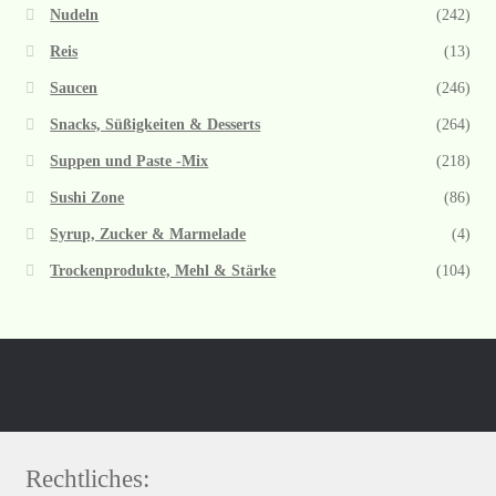
Nudeln
(242)
Reis
(13)
Saucen
(246)
Snacks, Süßigkeiten & Desserts
(264)
Suppen und Paste -Mix
(218)
Sushi Zone
(86)
Syrup, Zucker & Marmelade
(4)
Trockenprodukte, Mehl & Stärke
(104)
Rechtliches: