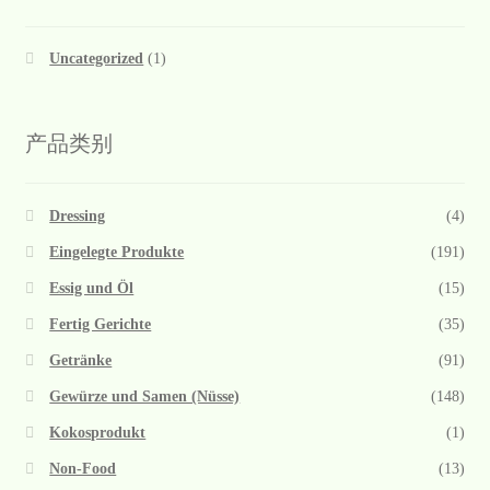
Uncategorized
(1)
产品类别
Dressing
(4)
Eingelegte Produkte
(191)
Essig und Öl
(15)
Fertig Gerichte
(35)
Getränke
(91)
Gewürze und Samen (Nüsse)
(148)
Kokosprodukt
(1)
Non-Food
(13)