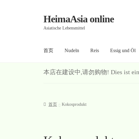
HeimaAsia online
Skip
Skip
to
to
Asiatische Lebensmittel
navigation
content
首页
Nudeln
Reis
Essig und Öl
首页
About
AGB
Contact
Datenschutz
Kasse
Me
本店在建设中,请勿购物! Dies ist ein Demo-S
首页
Kokosprodukt