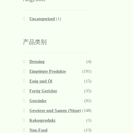
Uncategorized
(1)
产品类别
Dressing
(4)
Eingelegte Produkte
(191)
Essig und Öl
(15)
Fertig Gerichte
(35)
Getränke
(91)
Gewürze und Samen (Nüsse)
(148)
Kokosprodukt
(1)
Non-Food
(13)