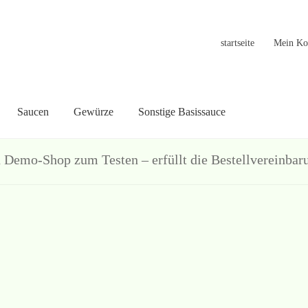
startseite
Mein Ko
Saucen
Gewürze
Sonstige Basissauce
in Konto
Warenkorb
Welcome
Widerrufsformular
关于
联系
hop zum Testen – erfüllt die Bestellvereinbarun