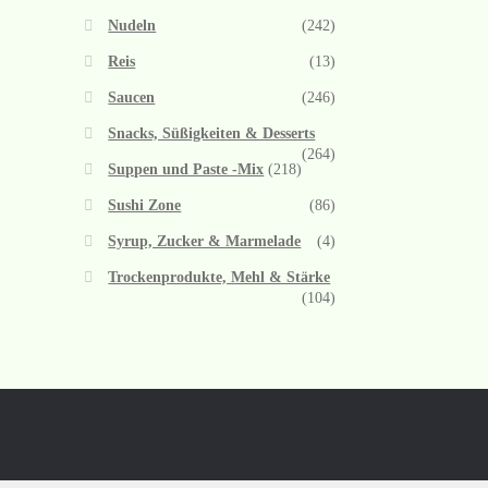
Nudeln
(242)
Reis
(13)
Saucen
(246)
Snacks, Süßigkeiten & Desserts
(264)
Suppen und Paste -Mix
(218)
Sushi Zone
(86)
Syrup, Zucker & Marmelade
(4)
Trockenprodukte, Mehl & Stärke
(104)