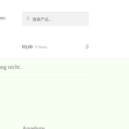
搜
搜
nto
索
索：
€
0,00
0 items
g nicht.
Angebote