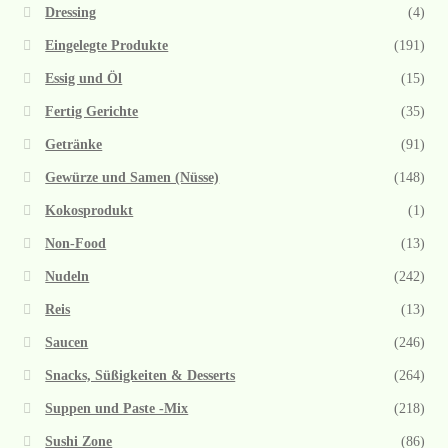
Dressing
(4)
Eingelegte Produkte
(191)
Essig und Öl
(15)
Fertig Gerichte
(35)
Getränke
(91)
Gewürze und Samen (Nüsse)
(148)
Kokosprodukt
(1)
Non-Food
(13)
Nudeln
(242)
Reis
(13)
Saucen
(246)
Snacks, Süßigkeiten & Desserts
(264)
Suppen und Paste -Mix
(218)
Sushi Zone
(86)