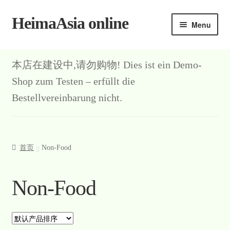
HeimaAsia online
Skip
Skip
Menu
to
to
navigation
content
本店在建设中,请勿购物! Dies ist ein Demo-
Shop zum Testen – erfüllt die
Bestellvereinbarung nicht.
首页
Non-Food
Non-Food