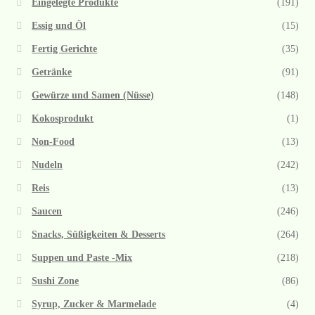
Eingelegte Produkte
(191)
Essig und Öl
(15)
Fertig Gerichte
(35)
Getränke
(91)
Gewürze und Samen (Nüsse)
(148)
Kokosprodukt
(1)
Non-Food
(13)
Nudeln
(242)
Reis
(13)
Saucen
(246)
Snacks, Süßigkeiten & Desserts
(264)
Suppen und Paste -Mix
(218)
Sushi Zone
(86)
Syrup, Zucker & Marmelade
(4)