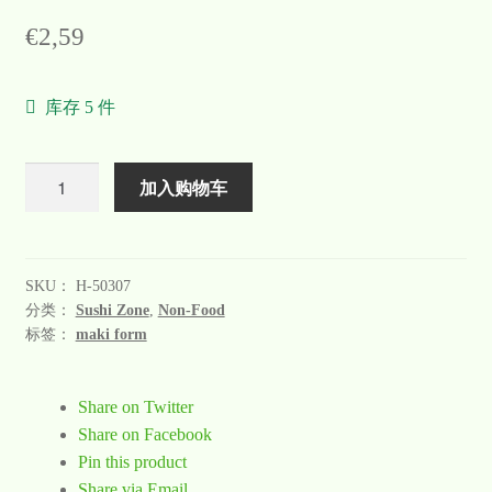
Warenkorb
€
2,59
Welcome
库存 5 件
Widerrufsformular
数
加入购物车
关于
量
联系
SKU：
H-50307
分类：
Sushi Zone
,
Non-Food
标签：
maki form
Share on Twitter
Share on Facebook
Pin this product
Share via Email