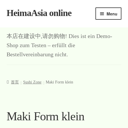
HeimaAsia online
Skip
Skip
Menu
to
to
navigation
content
首页
本店在建设中,请勿购物! Dies ist ein Demo-
About
Shop zum Testen – erfüllt die
Bestellvereinbarung nicht.
AGB
Contact
首页
Sushi Zone
Maki Form klein
Datenschutz
Kasse
Maki Form klein
Mein Konto