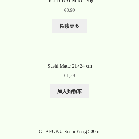
TIGER BALM Rot 20g
€
8,90
阅读更多
Sushi Matte 21×24 cm
€
1,29
加入购物车
OTAFUKU Sushi Essig 500ml