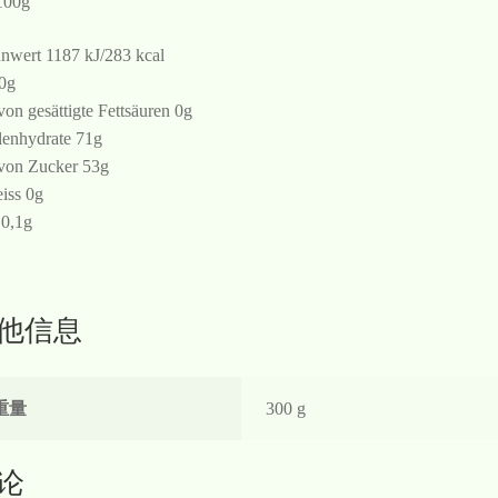
100g
nwert 1187 kJ/283 kcal
 0g
von gesättigte Fettsäuren 0g
enhydrate 71g
von Zucker 53g
iss 0g
 0,1g
他信息
重量
300 g
论