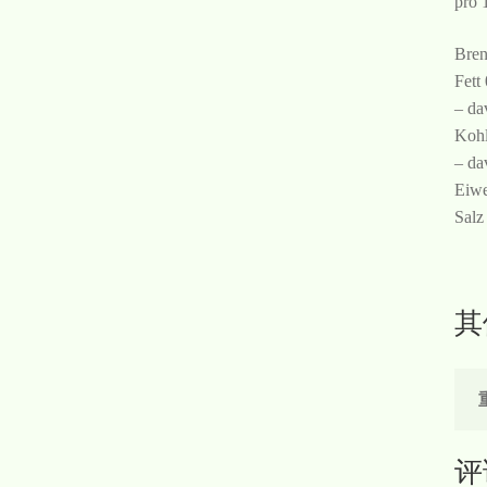
pro 
Bren
Fett
– da
Kohl
– da
Eiwe
Salz
其
评