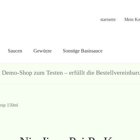
startseite
Mein Ko
Saucen
Gewürze
Sonstige Basissauce
in Konto
Warenkorb
Welcome
Widerrufsformular
关于
联系
hop zum Testen – erfüllt die Bestellvereinbarun
irup 150ml