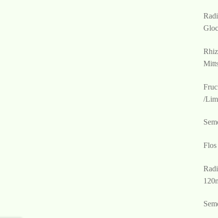
Radi
Glo
Rhiz
Mitt
Fruc
/Li
Seme
Flos
Radi
120
Seme