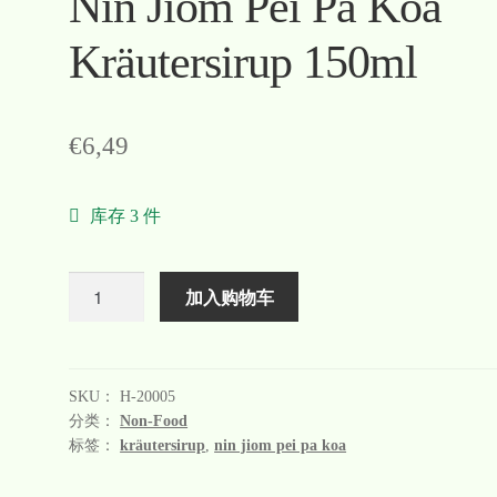
Nin Jiom Pei Pa Koa
Kräutersirup 150ml
€
6,49
库存 3 件
数
加入购物车
量
SKU：
H-20005
分类：
Non-Food
标签：
kräutersirup
,
nin jiom pei pa koa