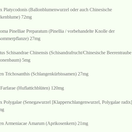
x Platycodonis (Ballonblumenwurzel oder auch Chinesische
ckenblume) 72mg
oma Pinelliae Preparatum (Pinellia / vorbehandelte Knolle der
sommerpflanze) 27mg
tus Schisandrae Chinensis (Schisandrafrucht/Chinesische Beerentraube
monenbaum) 5mg
n Trichosanthis (Schlangenkürbissamen) 27mg
 Farfarae (Huflattichblüten) 120mg
x Polygalae (Senegawurzel [Klapperschlangenwurzel, Polygalae radix]
mg
n Armeniacae Amarum (Aprikosenkern) 21mg