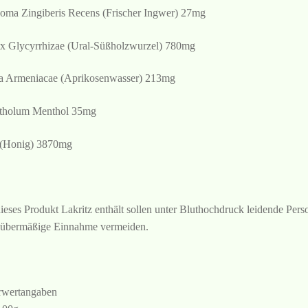
oma Zingiberis Recens (Frischer Ingwer) 27mg
x Glycyrrhizae (Ural-Süßholzwurzel) 780mg
 Armeniacae (Aprikosenwasser) 213mg
tholum Menthol 35mg
(Honig) 3870mg
ieses Produkt Lakritz enthält sollen unter Bluthochdruck leidende Pers
 übermäßige Einnahme vermeiden.
wertangaben