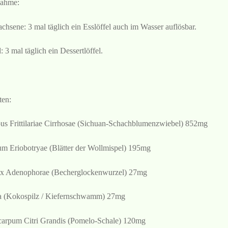
ahme:
chsene: 3 mal täglich ein Esslöffel auch im Wasser auflösbar.
: 3 mal täglich ein Dessertlöffel.
ten:
us Frittilariae Cirrhosae (Sichuan-Schachblumenzwiebel) 852mg
um Eriobotryae (Blätter der Wollmispel) 195mg
x Adenophorae (Becherglockenwurzel) 27mg
a (Kokospilz / Kiefernschwamm) 27mg
arpum Citri Grandis (Pomelo-Schale) 120mg