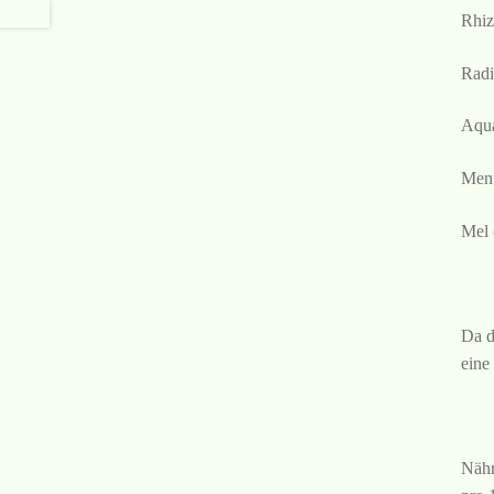
Rhiz
Radi
Aqua
Men
Mel 
Da d
eine
Nähr