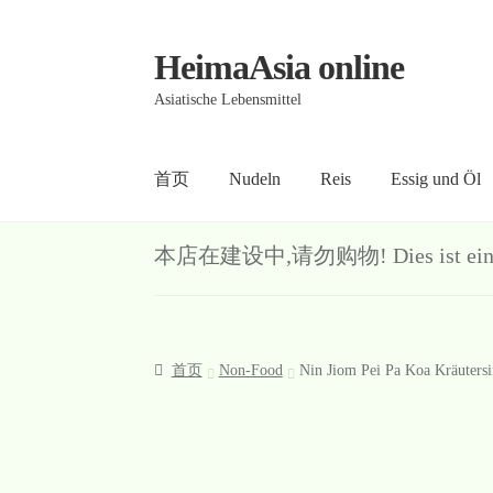
HeimaAsia online
Skip
Skip
to
to
Asiatische Lebensmittel
navigation
content
首页
Nudeln
Reis
Essig und Öl
首页
About
AGB
Contact
Datenschutz
Kasse
Me
本店在建设中,请勿购物! Dies ist ein Demo-S
首页
Non-Food
Nin Jiom Pei Pa Koa Kräuters