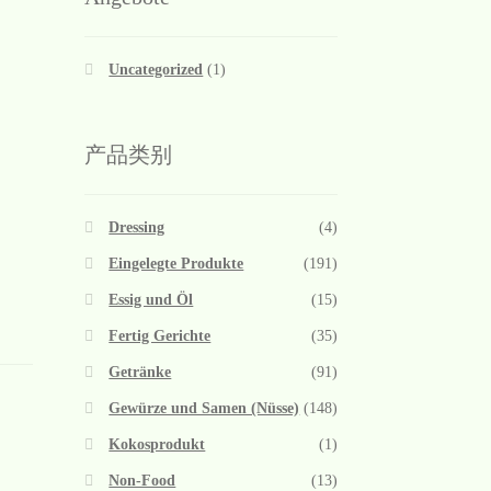
Uncategorized
(1)
产品类别
Dressing
(4)
Eingelegte Produkte
(191)
Essig und Öl
(15)
Fertig Gerichte
(35)
Getränke
(91)
Gewürze und Samen (Nüsse)
(148)
Kokosprodukt
(1)
Non-Food
(13)