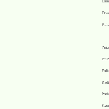
Einn
Erwa
Kind
Zuta
Bulb
Foli
Radi
Pori
Exoc