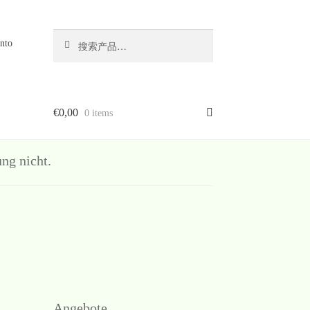
搜
搜
nto
索
索：
€
0,00
0 items
g nicht.
Angebote