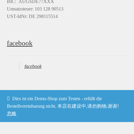
BIC: AUGSDE77XXX
Umsatzsteuer: 103 128 90513
UST-IdNr: DE 298115514
facebook
facebook
Dies ist ein Demo-Shop zum Testen - erfüllt die
Bestellvereinbarung nicht. 本店在建设中,请勿购物,谢谢!
© Heima online 2026
忽略