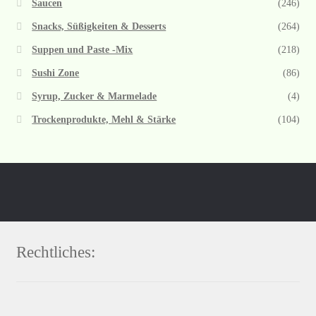
Saucen
(246)
Snacks, Süßigkeiten & Desserts
(264)
Suppen und Paste -Mix
(218)
Sushi Zone
(86)
Syrup, Zucker & Marmelade
(4)
Trockenprodukte, Mehl & Stärke
(104)
Rechtliches: