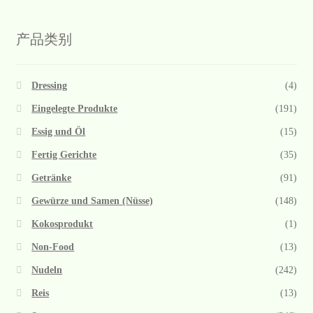
产品类别
Dressing
(4)
Eingelegte Produkte
(191)
Essig und Öl
(15)
Fertig Gerichte
(35)
Getränke
(91)
Gewürze und Samen (Nüsse)
(148)
Kokosprodukt
(1)
Non-Food
(13)
Nudeln
(242)
Reis
(13)