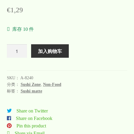
€
1,29
库存 10 件
数
加入购物车
量
SKU：
A-8240
分类：
Sushi Zone
,
Non-Food
标签：
Sushi matte
Share on Twitter
Share on Facebook
Pin this product
Share via Email