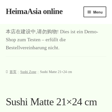
HeimaAsia online
Skip
Skip
Menu
to
to
navigation
content
本店在建设中,请勿购物! Dies ist ein Demo-
Shop zum Testen – erfüllt die
Bestellvereinbarung nicht.
首页
Sushi Zone
Sushi Matte 21×24 cm
Sushi Matte 21×24 cm