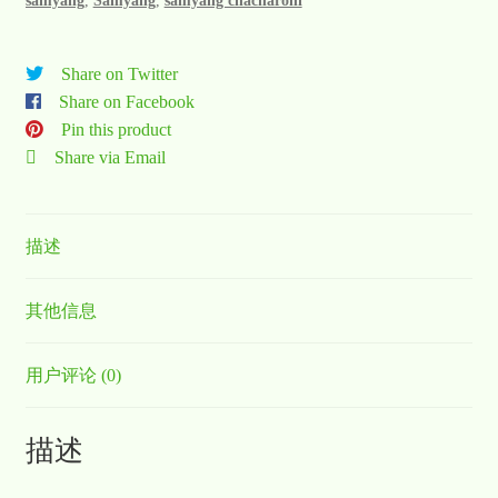
samyang
,
Samyang
,
samyang chacharoni
Share on Twitter
Share on Facebook
Pin this product
Share via Email
描述
其他信息
用户评论 (0)
描述