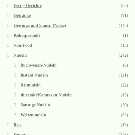
Fertig Gerichte
(35)
Getränke
(91)
Gewürze und Samen (Nüsse)
(148)
Kokosprodukt
(1)
Non-Food
(13)
Nudeln
(242)
Buchweizen-Nudeln
(6)
Instant Nudeln
(121)
Reisnudeln
(22)
shirataki/Konnyaku Nudeln
(15)
Sonstige Nudeln
(30)
Weizennudeln
(62)
Reis
(13)
Saucen
(246)