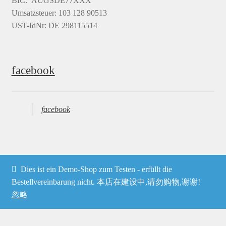
BIC: AUGSDE77XXX
Umsatzsteuer: 103 128 90513
UST-IdNr: DE 298115514
facebook
facebook
Dies ist ein Demo-Shop zum Testen - erfüllt die
© Heima online 2026
Bestellvereinbarung nicht. 本店在建设中,请勿购物,谢谢!
忽略