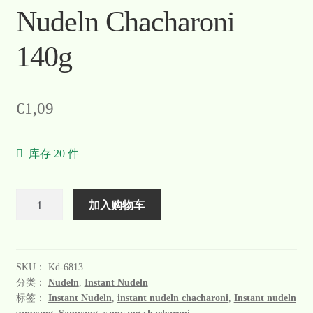
Nudeln Chacharoni
140g
€
1,09
库存 20 件
数
加入购物车
量
SKU：
Kd-6813
分类：
Nudeln
,
Instant Nudeln
标签：
Instant Nudeln
,
instant nudeln chacharoni
,
Instant nudeln