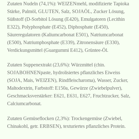
Zutaten Nudeln (74,1%): WEIZENmehl, modifizierte Tapioka
Stärke, Palmöl, GLUTEN, Salz, SOJAÖL, Zucker Lösung,
Süßstoff (D-Sorbitol Lösung (E420), Emulgatoren (Lecithin
E322), Polyphosphate (E452), Diphosphate (E450),
Säureregulatoren (Kaliumcarbonat E501), Natriumcarbonat
(E500), Natriumphosphate (E339), Zitronensäure (E330),
Verdickungsmittel (Guargummi E412), Grüntee-Öl.
Zutaten Suppenextrakt (23,6%): Würzmittel (chin.
SOJABOHNENpaste, hydrolisiertes pflanzliches Eiweiss
(SOJA, Mais, WEIZEN), Rindfleischaroma), Wasser, Zucker,
Maltodextrin, Farbstoff: E150a, Gewürze (Zwiebelpulver),
Geschmacksverstärker: E621, E631, E627, Fruchtzucker, Salz,
Calciumcarbonat.
Zutaten Gemüseflocken (2,3%): Trockengemüse (Zwiebel,
Chinakohl, getr. ERBSEN), texturiertes pflanzliches Protein.