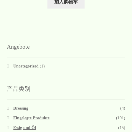
加入购物车
Angebote
Uncategorized
(1)
产品类别
Dressing
(4)
Eingelegte Produkte
(191)
Essig und Öl
(15)