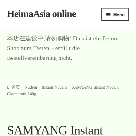
HeimaAsia online
Skip
Skip
Menu
to
to
navigation
content
本店在建设中,请勿购物! Dies ist ein Demo-
Shop zum Testen – erfüllt die
Bestellvereinbarung nicht.
首页
Nudeln
Instant Nudeln
SAMYANG Instant Nudeln
Chacharoni 140g
SAMYANG Instant