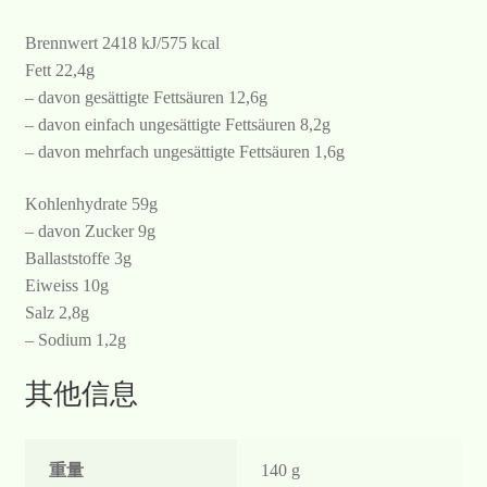
Brennwert 2418 kJ/575 kcal
Fett 22,4g
– davon gesättigte Fettsäuren 12,6g
– davon einfach ungesättigte Fettsäuren 8,2g
– davon mehrfach ungesättigte Fettsäuren 1,6g
Kohlenhydrate 59g
– davon Zucker 9g
Ballaststoffe 3g
Eiweiss 10g
Salz 2,8g
– Sodium 1,2g
其他信息
重量
140 g