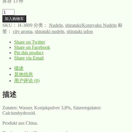
库存 13 件
数
量
加入购物车
SKU：
H-3809
分类：
Nudeln
,
shirataki/Konnyaku Nudeln
标
签：
city aroma
,
shirataki nudeln
,
shirataki udon
Share on Twitter
Share on Facebook
Pin this product
Share via Email
描述
其他信息
用户评论 (0)
描述
Zutaten: Wasser, Konjakpulver 3,8%, Säureregulator:
Calciumhydroxid.
Produkt aus China.