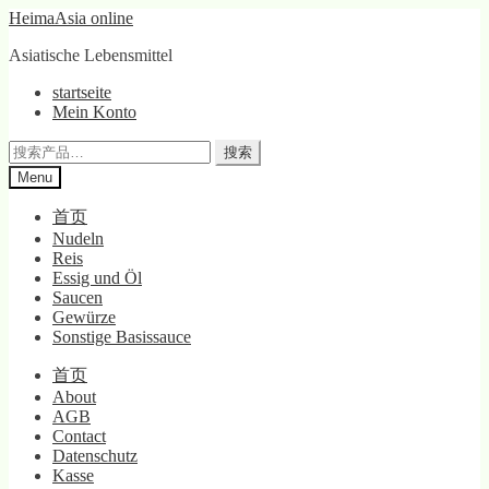
Skip
Skip
HeimaAsia online
to
to
Asiatische Lebensmittel
navigation
content
startseite
Mein Konto
搜
搜索
索：
Menu
首页
Nudeln
Reis
Essig und Öl
Saucen
Gewürze
Sonstige Basissauce
首页
About
AGB
Contact
Datenschutz
Kasse