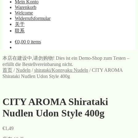
Mein Konto
Warenkorb
Welcome
Widerrufsformular
关于
联系
€
0,00
0 items
本店在建设中,请勿购物! Dies ist ein Demo-Shop zum Testen –
erfüllt die Bestellvereinbarung nicht.
首页
/
Nudeln
/
shirataki/Konnyaku Nudeln
/
CITY AROMA
Shirataki Nudlen Udon Style 400g
CITY AROMA Shirataki
Nudlen Udon Style 400g
€
1,49