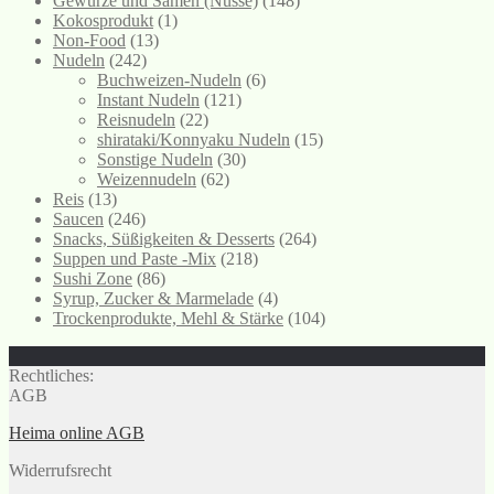
Gewürze und Samen (Nüsse)
(148)
Kokosprodukt
(1)
Non-Food
(13)
Nudeln
(242)
Buchweizen-Nudeln
(6)
Instant Nudeln
(121)
Reisnudeln
(22)
shirataki/Konnyaku Nudeln
(15)
Sonstige Nudeln
(30)
Weizennudeln
(62)
Reis
(13)
Saucen
(246)
Snacks, Süßigkeiten & Desserts
(264)
Suppen und Paste -Mix
(218)
Sushi Zone
(86)
Syrup, Zucker & Marmelade
(4)
Trockenprodukte, Mehl & Stärke
(104)
Rechtliches:
AGB
Heima online AGB
Widerrufsrecht