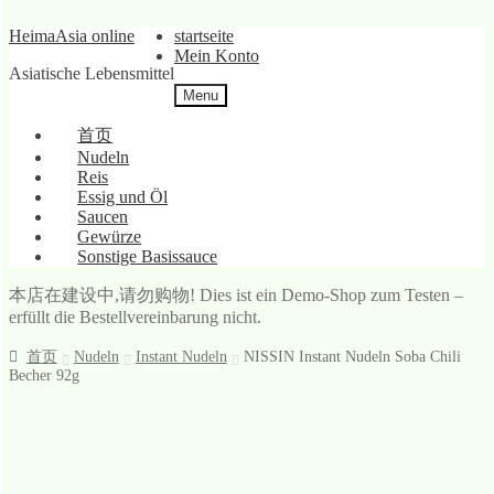
Skip
Skip
HeimaAsia online
startseite
to
to
Mein Konto
Asiatische Lebensmittel
navigation
content
Menu
首页
Nudeln
Reis
Essig und Öl
Saucen
Gewürze
Sonstige Basissauce
本店在建设中,请勿购物! Dies ist ein Demo-Shop zum Testen –
erfüllt die Bestellvereinbarung nicht.
首页
Nudeln
Instant Nudeln
NISSIN Instant Nudeln Soba Chili
Becher 92g