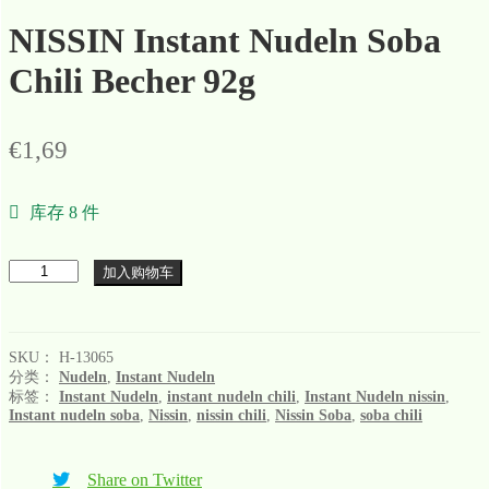
NISSIN Instant Nudeln Soba
Chili Becher 92g
€
1,69
库存 8 件
数
加入购物车
量
SKU：
H-13065
分类：
Nudeln
,
Instant Nudeln
标签：
Instant Nudeln
,
instant nudeln chili
,
Instant Nudeln nissin
,
Instant nudeln soba
,
Nissin
,
nissin chili
,
Nissin Soba
,
soba chili
Share on Twitter