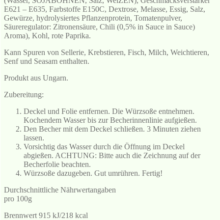
(Wasser, SOJABOHNEN, Salz, WeiZEN), Geschmacksverstärker
E621 – E635, Farbstoffe E150C, Dextrose, Melasse, Essig, Salz,
Gewürze, hydrolysiertes Pflanzenprotein, Tomatenpulver,
Säureregulator: Zitronensäure, Chili (0,5% in Sauce in Sauce)
Aroma), Kohl, rote Paprika.
Kann Spuren von Sellerie, Krebstieren, Fisch, Milch, Weichtieren,
Senf und Seasam enthalten.
Produkt aus Ungarn.
Zubereitung:
Deckel und Folie entfernen. Die Würzsoße entnehmen.
Kochendem Wasser bis zur Becherinnenlinie aufgießen.
Den Becher mit dem Deckel schließen. 3 Minuten ziehen
lassen.
Vorsichtig das Wasser durch die Öffnung im Deckel
abgießen. ACHTUNG: Bitte auch die Zeichnung auf der
Becherfolie beachten.
Würzsoße dazugeben. Gut umrühren. Fertig!
Durchschnittliche Nährwertangaben
pro 100g
Brennwert 915 kJ/218 kcal