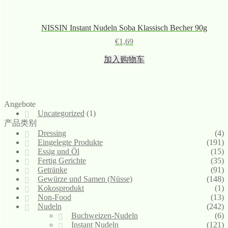
NISSIN Instant Nudeln Soba Klassisch Becher 90g
€
1,69
加入购物车
Angebote
Uncategorized
(1)
产品类别
Dressing
(4)
Eingelegte Produkte
(191)
Essig und Öl
(15)
Fertig Gerichte
(35)
Getränke
(91)
Gewürze und Samen (Nüsse)
(148)
Kokosprodukt
(1)
Non-Food
(13)
Nudeln
(242)
Buchweizen-Nudeln
(6)
Instant Nudeln
(121)