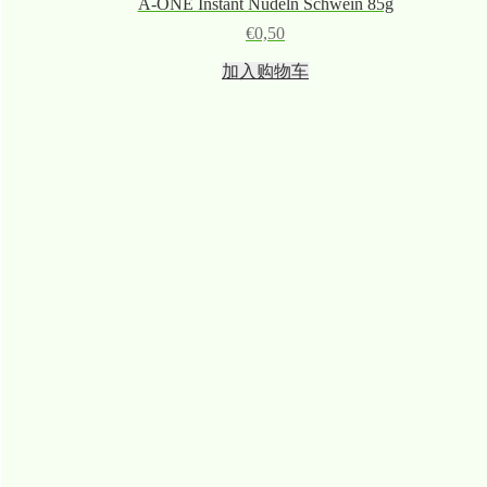
A-ONE Instant Nudeln Schwein 85g
€
0,50
加入购物车