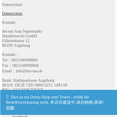
Datenschutz
Datenschutz
Kontakt
hei-ma Asia Supermarkt
Hundertsechs GmbH
Edisonstrasse 12
86199 Augsburg
Kontakt：
Tel：0821/60998866
Fax：0821/60998868
Email：info@hei-ma.de
Bank: Stadtsparkasse Augsburg
IBAN: DE28 7205 0000 0251 1483 00
BIC: AUGSDE77XXX
Umsatzsteuer: 103 128 90513
Dies ist ein Demo-Shop zum Testen - erfüllt die
UST-IdNr: DE 298115514
Bestellvereinbarung nicht. 本店在建设中,请勿购物,谢谢!
忽略
facebook
facebook