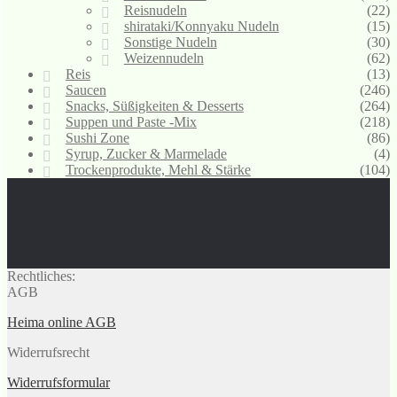
Reisnudeln
(22)
shirataki/Konnyaku Nudeln
(15)
Sonstige Nudeln
(30)
Weizennudeln
(62)
Reis
(13)
Saucen
(246)
Snacks, Süßigkeiten & Desserts
(264)
Suppen und Paste -Mix
(218)
Sushi Zone
(86)
Syrup, Zucker & Marmelade
(4)
Trockenprodukte, Mehl & Stärke
(104)
Rechtliches:
AGB
Heima online AGB
Widerrufsrecht
Widerrufsformular