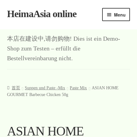
HeimaAsia online
Skip
Skip
Menu
to
to
navigation
content
本店在建设中,请勿购物! Dies ist ein Demo-
Shop zum Testen – erfüllt die
Bestellvereinbarung nicht.
首页
Suppen und Paste -Mix
Paste Mix
ASIAN HOME
GOURMET Barbecue Chicken 50g
ASIAN HOME