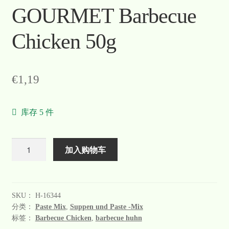
GOURMET Barbecue
Chicken 50g
€
1,19
库存 5 件
数
加入购物车
量
SKU：
H-16344
分类：
Paste Mix
,
Suppen und Paste -Mix
标签：
Barbecue Chicken
,
barbecue huhn