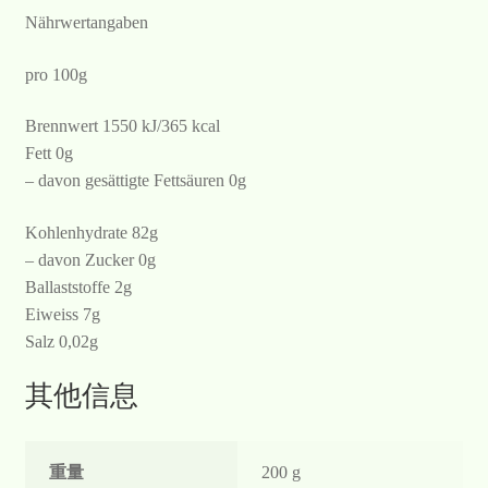
Nährwertangaben
pro 100g
Brennwert 1550 kJ/365 kcal
Fett 0g
– davon gesättigte Fettsäuren 0g
Kohlenhydrate 82g
– davon Zucker 0g
Ballaststoffe 2g
Eiweiss 7g
Salz 0,02g
其他信息
重量
200 g