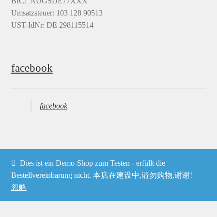
BIC: AUGSDE77XXX
Umsatzsteuer: 103 128 90513
UST-IdNr: DE 298115514
facebook
facebook
Dies ist ein Demo-Shop zum Testen - erfüllt die
© Heima online 2026
Bestellvereinbarung nicht. 本店在建设中,请勿购物,谢谢!
忽略