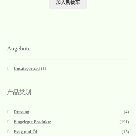
加入购物车
Angebote
Uncategorized
(1)
产品类别
Dressing
(4)
Eingelegte Produkte
(191)
Essig und Öl
(15)