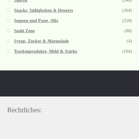
Saucen
(246)
Snacks, Süßigkeiten & Desserts
(264)
Suppen und Paste -Mix
(218)
Sushi Zone
(86)
Syrup, Zucker & Marmelade
(4)
Trockenprodukte, Mehl & Stärke
(104)
Rechtliches: