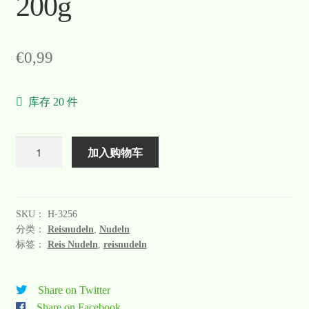
200g
€
0,99
库存 20 件
数
加入购物车
量
SKU：
H-3256
分类：
Reisnudeln
,
Nudeln
标签：
Reis Nudeln
,
reisnudeln
Share on Twitter
Share on Facebook