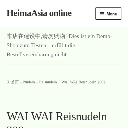
HeimaAsia online
Skip
Skip
Menu
to
to
navigation
content
本店在建设中,请勿购物! Dies ist ein Demo-
Shop zum Testen – erfüllt die
Bestellvereinbarung nicht.
首页
Nudeln
Reisnudeln
WAI WAI Reisnudeln 200g
WAI WAI Reisnudeln