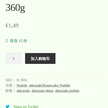
360g
€
1,49
库存 15 件
数
加入购物车
量
SKU：
H-3816
分类：
Nudeln
,
shirataki/Konnyaku Nudeln
标签：
shirataki
,
shirataki dünn
,
shirataki nudeln
Share on Twitter