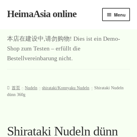
HeimaAsia online
Skip
Skip
Menu
to
to
navigation
content
本店在建设中,请勿购物! Dies ist ein Demo-
Shop zum Testen – erfüllt die
Bestellvereinbarung nicht.
首页
Nudeln
shirataki/Konnyaku Nudeln
Shirataki Nudeln
dünn 360g
Shirataki Nudeln dünn