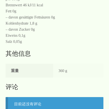
Brennwert 46 kJ/11 kcal
Fett 0g
– davon gesättigte Fettsäuren 0g
Kohlenhydrate 1,8 g
– davon Zucker 0g
Eiweiss 0,1g
Salz 0,05g
其他信息
重量
360 g
评论
目前还没有评论