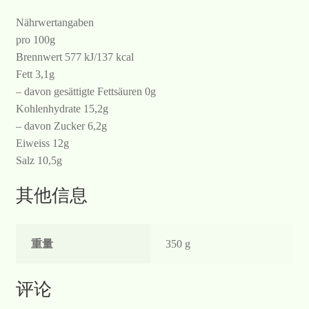
Nährwertangaben
pro 100g
Brennwert 577 kJ/137 kcal
Fett 3,1g
– davon gesättigte Fettsäuren 0g
Kohlenhydrate 15,2g
– davon Zucker 6,2g
Eiweiss 12g
Salz 10,5g
其他信息
重量
350 g
评论