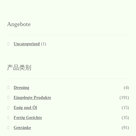
Angebote
Uncategorized
(1)
产品类别
Dressing
(4)
Eingelegte Produkte
(191)
Essig und Öl
(15)
Fertig Gerichte
(35)
Getränke
(91)