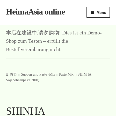
HeimaAsia online
Skip
Skip
Menu
to
to
navigation
content
本店在建设中,请勿购物! Dies ist ein Demo-
Shop zum Testen – erfüllt die
Bestellvereinbarung nicht.
首页
Suppen und Paste -Mix
Paste Mix
SHINHA
Sojabohnenpaste 300g
SHINHA