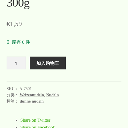
300g
€
1,59
库存 6 件
数
加入购物车
量
SKU：
A-7501
分类：
Weizennudeln
,
Nudeln
标签：
dünne nudeln
Share on Twitter
Share on Facebook