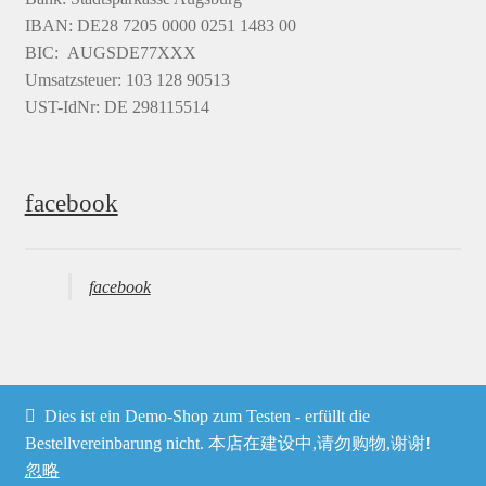
IBAN: DE28 7205 0000 0251 1483 00
BIC: AUGSDE77XXX
Umsatzsteuer: 103 128 90513
UST-IdNr: DE 298115514
facebook
facebook
Dies ist ein Demo-Shop zum Testen - erfüllt die
© Heima online 2026
Bestellvereinbarung nicht. 本店在建设中,请勿购物,谢谢!
忽略