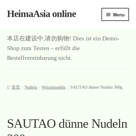
HeimaAsia online
Skip
Skip
Menu
to
to
navigation
content
本店在建设中,请勿购物! Dies ist ein Demo-
Shop zum Testen – erfüllt die
Bestellvereinbarung nicht.
首页
Nudeln
Weizennudeln
SAUTAO dünne Nudeln 300g
SAUTAO dünne Nudeln