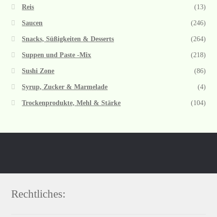
Reis
(13)
Saucen
(246)
Snacks, Süßigkeiten & Desserts
(264)
Suppen und Paste -Mix
(218)
Sushi Zone
(86)
Syrup, Zucker & Marmelade
(4)
Trockenprodukte, Mehl & Stärke
(104)
Rechtliches: