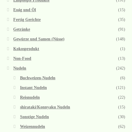
Eingelegte Produkte
(191)
Essig und Öl
(15)
Fertig Gerichte
(35)
Getränke
(91)
Gewürze und Samen (Nüsse)
(148)
Kokosprodukt
(1)
Non-Food
(13)
Nudeln
(242)
Buchweizen-Nudeln
(6)
Instant Nudeln
(121)
Reisnudeln
(22)
shirataki/Konnyaku Nudeln
(15)
Sonstige Nudeln
(30)
Weizennudeln
(62)