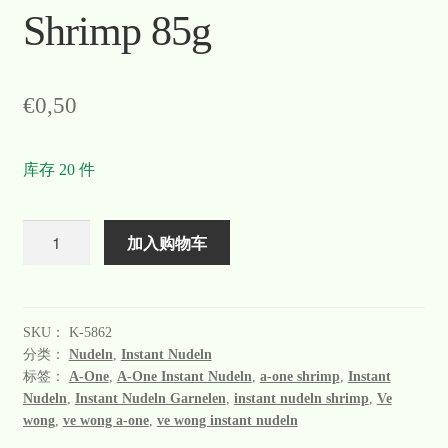
Shrimp 85g
€
0,50
库存 20 件
数
加入购物车
量
SKU：
K-5862
分类：
Nudeln
,
Instant Nudeln
标签：
A-One
,
A-One Instant Nudeln
,
a-one shrimp
,
Instant
Nudeln
,
Instant Nudeln Garnelen
,
instant nudeln shrimp
,
Ve
wong
,
ve wong a-one
,
ve wong instant nudeln