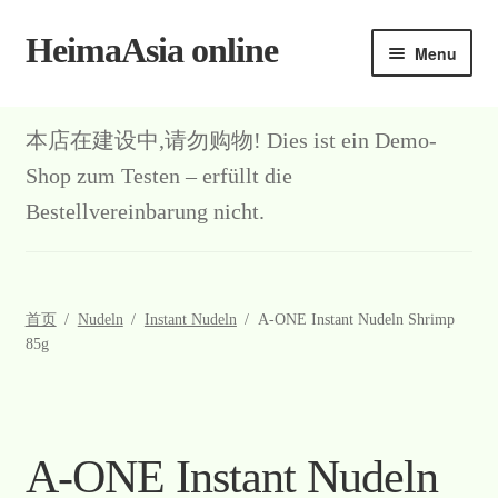
HeimaAsia online
Skip
Skip
Menu
to
to
navigation
content
本店在建设中,请勿购物! Dies ist ein Demo-
Shop zum Testen – erfüllt die
Bestellvereinbarung nicht.
首页
/
Nudeln
/
Instant Nudeln
/
A-ONE Instant Nudeln Shrimp
85g
A-ONE Instant Nudeln