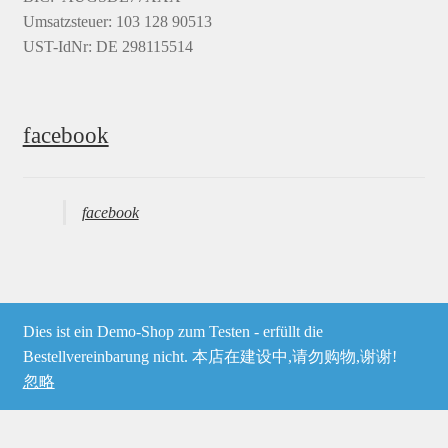
Umsatzsteuer: 103 128 90513
UST-IdNr: DE 298115514
facebook
facebook
Dies ist ein Demo-Shop zum Testen - erfüllt die
© Heima online 2026
Bestellvereinbarung nicht. 本店在建设中,请勿购物,谢谢!
忽略