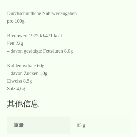
Durchschnittliche Nährwertangaben
pro 100g
Brennwert 1975 kJ/471 kcal
Fett 22g
– davon gesättigte Fettsäuren 8,0g
Kohlenhydrate 60g
– davon Zucker 1,0g
Eiweiss 8,5g
Salz 4,6g
其他信息
重量
85 g