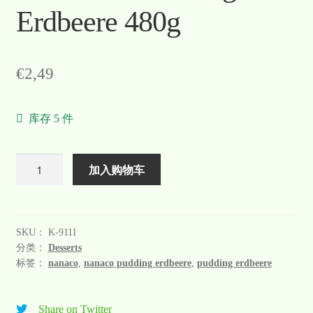
Erdbeere 480g
€
2,49
库存 5 件
数
加入购物车
量
SKU：
K-9111
分类：
Desserts
标签：
nanaco
,
nanaco pudding erdbeere
,
pudding erdbeere
Share on Twitter