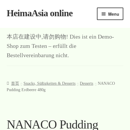
HeimaAsia online
Skip
Skip
Menu
to
to
navigation
content
本店在建设中,请勿购物! Dies ist ein Demo-
Shop zum Testen – erfüllt die
Bestellvereinbarung nicht.
首页
Snacks, Süßigkeiten & Desserts
Desserts
NANACO
Pudding Erdbeere 480g
NANACO Pudding