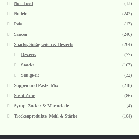
Non-Food
(13)
Nudeln
(242)
Reis
(13)
Saucen
(246)
Snacks, Süßigkeiten & Desserts
(264)
Desserts
(77)
Snacks
(163)
Süßigkeit
(32)
Suppen und Paste -Mix
(218)
Sushi Zone
(86)
Syrup, Zucker & Marmelade
(4)
Trockenprodukte, Mehl & Stärke
(104)