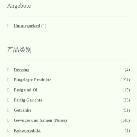
Angebote
Uncategorized
(1)
产品类别
Dressing
(4)
Eingelegte Produkte
(191)
Essig und Öl
(15)
Fertig Gerichte
(35)
Getränke
(91)
Gewürze und Samen (Nüsse)
(148)
Kokosprodukt
(1)