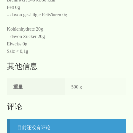
Fett 0g
– davon gesättigte Fettsäuren 0g
Kohlenhydrate 20g
– davon Zucker 20g
Eiweiss 0g
Salz < 0,1g
其他信息
重量
500 g
评论
目前还没有评论