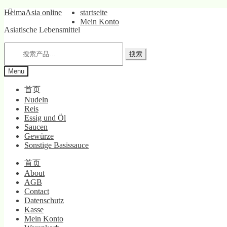
Skip
Skip
HeimaAsia online
startseite
to
to
Mein Konto
Asiatische Lebensmittel
navigation
content
搜
搜索
索：
Menu
首页
Nudeln
Reis
Essig und Öl
Saucen
Gewürze
Sonstige Basissauce
首页
About
AGB
Contact
Datenschutz
Kasse
Mein Konto