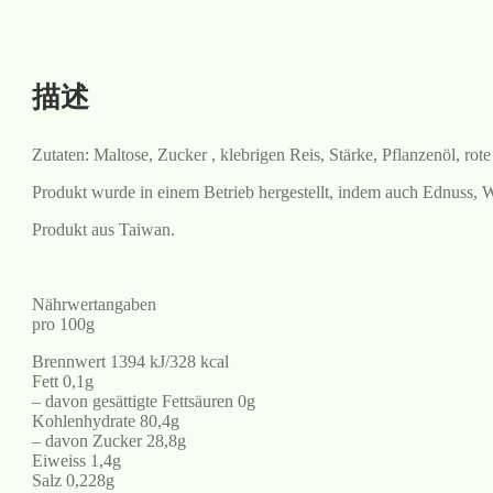
描述
Zutaten: Maltose, Zucker , klebrigen Reis, Stärke, Pflanzenöl, rot
Produkt wurde in einem Betrieb hergestellt, indem auch Ednuss,
Produkt aus Taiwan.
Nährwertangaben
pro 100g
Brennwert 1394 kJ/328 kcal
Fett 0,1g
– davon gesättigte Fettsäuren 0g
Kohlenhydrate 80,4g
– davon Zucker 28,8g
Eiweiss 1,4g
Salz 0,228g