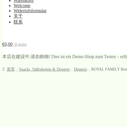
Warenkorb
Welcome
Widerrufsformular
关于
联系
€
0,00
0 items
本店在建设中,请勿购物! Dies ist ein Demo-Shop zum Testen – erfüllt di
首页
Snacks, Süßigkeiten & Desserts
Desserts
ROYAL FAMILY Rote