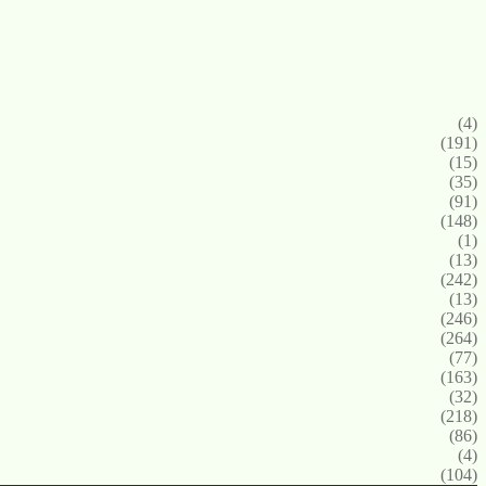
(4)
(191)
(15)
(35)
(91)
(148)
(1)
(13)
(242)
(13)
(246)
(264)
(77)
(163)
(32)
(218)
(86)
(4)
(104)