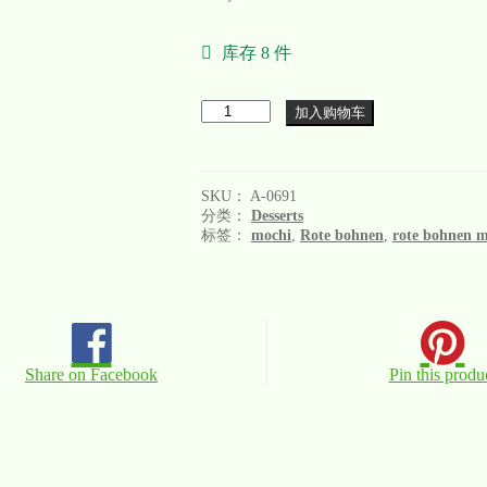
库存 8 件
数
加入购物车
量
SKU：
A-0691
分类：
Desserts
标签：
mochi
,
Rote bohnen
,
rote bohnen 
Share on Facebook
Pin this produ