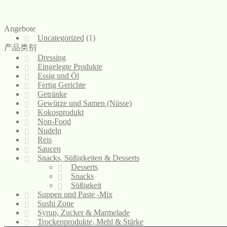
Angebote
Uncategorized
(1)
产品类别
Dressing
Eingelegte Produkte
Essig und Öl
Fertig Gerichte
Getränke
Gewürze und Samen (Nüsse)
Kokosprodukt
Non-Food
Nudeln
Reis
Saucen
Snacks, Süßigkeiten & Desserts
Desserts
Snacks
Süßigkeit
Suppen und Paste -Mix
Sushi Zone
Syrup, Zucker & Marmelade
Trockenprodukte, Mehl & Stärke