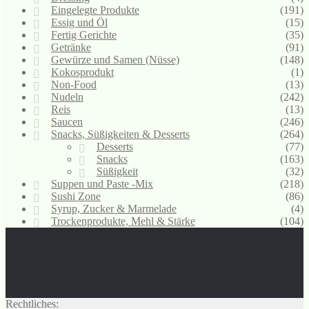
Eingelegte Produkte
(191)
Essig und Öl
(15)
Fertig Gerichte
(35)
Getränke
(91)
Gewürze und Samen (Nüsse)
(148)
Kokosprodukt
(1)
Non-Food
(13)
Nudeln
(242)
Reis
(13)
Saucen
(246)
Snacks, Süßigkeiten & Desserts
(264)
Desserts
(77)
Snacks
(163)
Süßigkeit
(32)
Suppen und Paste -Mix
(218)
Sushi Zone
(86)
Syrup, Zucker & Marmelade
(4)
Trockenprodukte, Mehl & Stärke
(104)
Rechtliches: