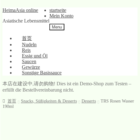
Skip
Skip
HeimaAsia online
startseite
to
to
Mein Konto
Asiatische Lebensmittel
navigation
content
Menu
首页
Nudeln
Reis
Essig und Öl
Saucen
Gewürze
Sonstige Basissauce
本店在建设中,请勿购物! Dies ist ein Demo-Shop zum Testen –
erfüllt die Bestellvereinbarung nicht.
首页
Snacks, Süßigkeiten & Desserts
Desserts
TRS Rosen Wasser
190ml