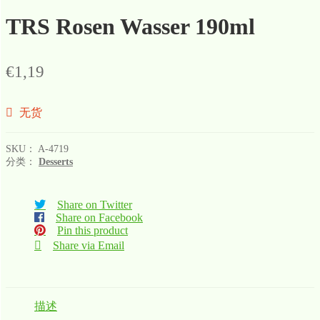
TRS Rosen Wasser 190ml
€
1,19
无货
SKU：
A-4719
分类：
Desserts
Share on Twitter
Share on Facebook
Pin this product
Share via Email
描述