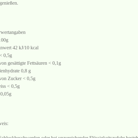
genießen.
wertangaben
100g
nwert 42 kJ/10 kcal
 < 0,5g
von gesättigte Fettsäuren < 0,1g
enhydrate 0,8 g
von Zucker < 0,5g
iss < 0,5g
 0,05g
eis:
Schluckbeschwerden oder bei unzureichender Flüssigkeitszufuhr besteh