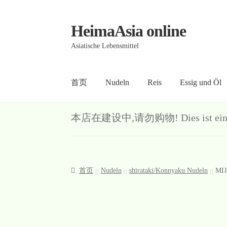
HeimaAsia online
Skip
Skip
to
to
Asiatische Lebensmittel
navigation
content
首页
Nudeln
Reis
Essig und Öl
首页
About
AGB
Contact
Datenschutz
Kasse
Me
本店在建设中,请勿购物! Dies ist ein Demo-S
首页
Nudeln
shirataki/Konnyaku Nudeln
MIJ