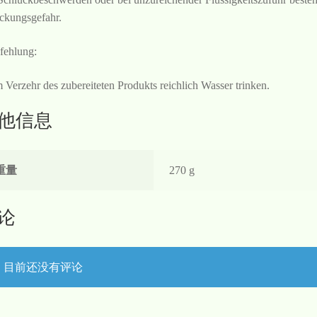
ickungsgefahr.
ehlung:
 Verzehr des zubereiteten Produkts reichlich Wasser trinken.
他信息
重量
270 g
论
目前还没有评论