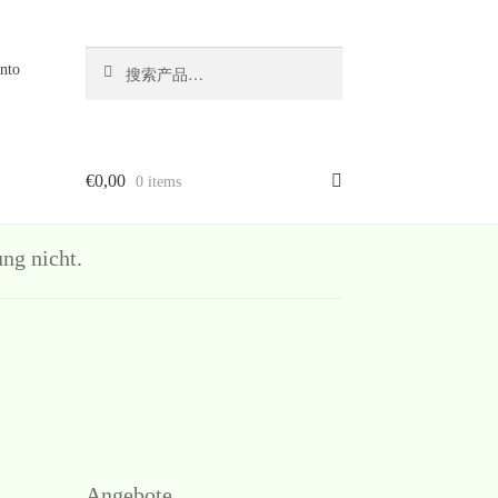
搜
搜
nto
索
索：
€
0,00
0 items
g nicht.
Angebote