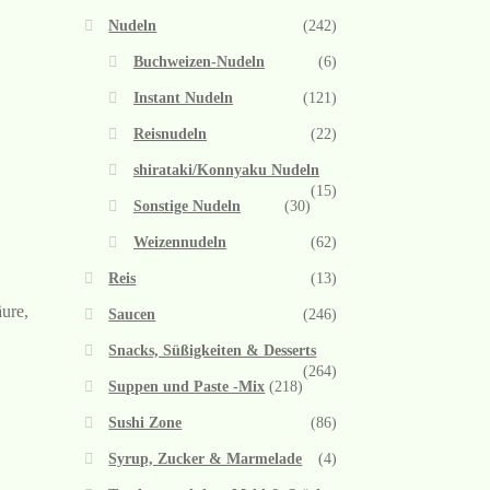
Nudeln
(242)
Buchweizen-Nudeln
(6)
Instant Nudeln
(121)
Reisnudeln
(22)
shirataki/Konnyaku Nudeln
(15)
Sonstige Nudeln
(30)
Weizennudeln
(62)
Reis
(13)
ure,
Saucen
(246)
Snacks, Süßigkeiten & Desserts
(264)
Suppen und Paste -Mix
(218)
Sushi Zone
(86)
Syrup, Zucker & Marmelade
(4)