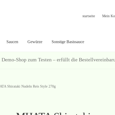
startseite
Mein Ko
Saucen
Gewürze
Sonstige Basissauce
in Konto
Warenkorb
Welcome
Widerrufsformular
关于
联系
hop zum Testen – erfüllt die Bestellvereinbarun
ATA Shirataki Nudeln Reis Style 270g