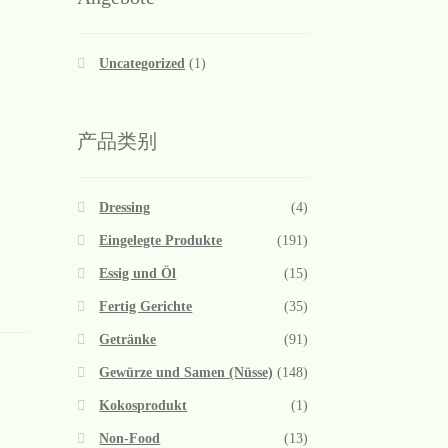
Uncategorized
(1)
产品类别
Dressing
(4)
Eingelegte Produkte
(191)
Essig und Öl
(15)
Fertig Gerichte
(35)
Getränke
(91)
Gewürze und Samen (Nüsse)
(148)
Kokosprodukt
(1)
Non-Food
(13)