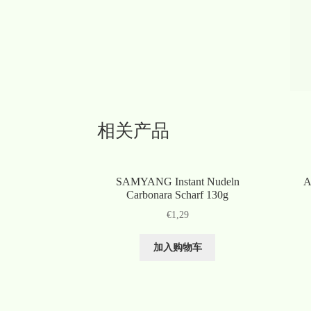
相关产品
SAMYANG Instant Nudeln
A
Carbonara Scharf 130g
€
1,29
加入购物车