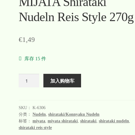
MIJATA Shirataki
Nudeln Reis Style 270g
€
1,49
库存 15 件
数
加入购物车
量
SKU：
K-6306
分类：
Nudeln
,
shirataki/Konnyaku Nudeln
标签：
miyata
,
miyata shirataki
,
shirataki
,
shirataki nudeln
,
shirataki reis style