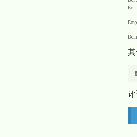
Erst
Empf
Beim
其
评