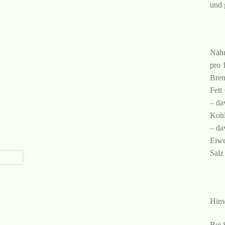
und 
Nähr
pro 
Bren
Fett
– da
Kohl
– da
Eiwe
Salz
Hinw
Bei 