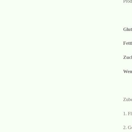
Prod
Glut
Fett
Zuck
Weni
Zube
1. F
2. G