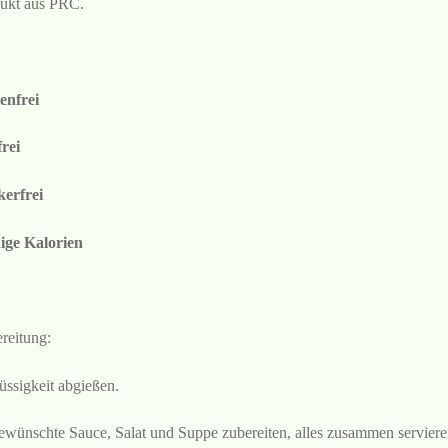
ukt aus PRC.
enfrei
frei
erfrei
ge Kalorien
reitung:
lüssigkeit abgießen.
ewünschte Sauce, Salat und Suppe zubereiten, alles zusammen serviere