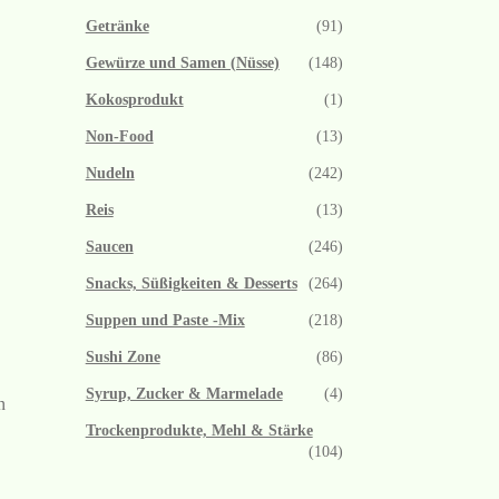
Getränke
(91)
Gewürze und Samen (Nüsse)
(148)
Kokosprodukt
(1)
Non-Food
(13)
Nudeln
(242)
Reis
(13)
Saucen
(246)
Snacks, Süßigkeiten & Desserts
(264)
Suppen und Paste -Mix
(218)
Sushi Zone
(86)
Syrup, Zucker & Marmelade
(4)
n
Trockenprodukte, Mehl & Stärke
(104)