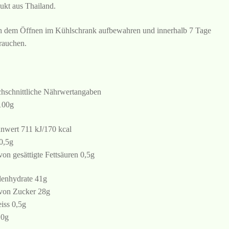
ukt aus Thailand.
 dem Öffnen im Kühlschrank aufbewahren und innerhalb 7 Tage
rauchen.
hschnittliche Nährwertangaben
100g
nwert 711 kJ/170 kcal
 0,5g
von gesättigte Fettsäuren 0,5g
enhydrate 41g
von Zucker 28g
iss 0,5g
 0g