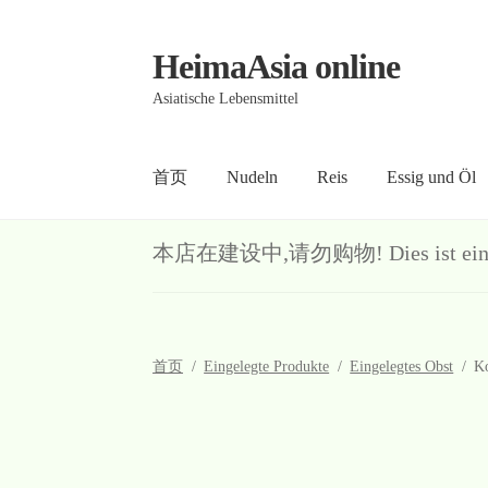
HeimaAsia online
Skip
Skip
to
to
Asiatische Lebensmittel
navigation
content
首页
Nudeln
Reis
Essig und Öl
首页
About
AGB
Contact
Datenschutz
Kasse
Me
本店在建设中,请勿购物! Dies ist ein Demo-S
首页
/
Eingelegte Produkte
/
Eingelegtes Obst
/
Ko