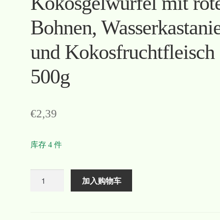
Kokosgelwürfel mit rot
Bohnen, Wasserkastani
und Kokosfruchtfleisch
500g
€
2,39
库存 4 件
数
加入购物车
量