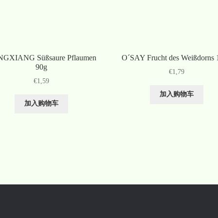
GXIANG Süßsaure Pflaumen
O´SAY Frucht des Weißdorns 
90g
€
1,79
€
1,59
加入购物车
加入购物车