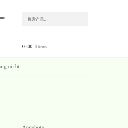
搜
搜
nto
索
索：
€
0,00
0 items
g nicht.
Angebote