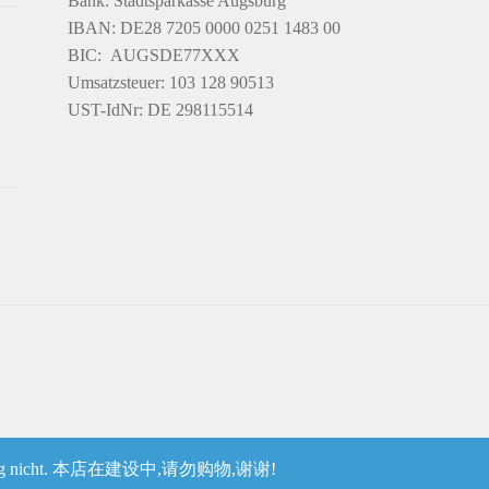
Bank: Stadtsparkasse Augsburg
IBAN: DE28 7205 0000 0251 1483 00
BIC: AUGSDE77XXX
Umsatzsteuer: 103 128 90513
UST-IdNr: DE 298115514
ereinbarung nicht. 本店在建设中,请勿购物,谢谢!