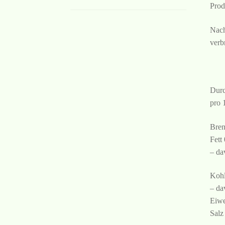
Prod
Nach
verb
Durc
pro 
Bren
Fett
– da
Kohl
– da
Eiwe
Salz