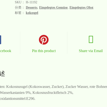
SKU：
H-11192
分类：
Desserts
,
Eingelegtes Gemüse
,
Eingelegtes Obst
标签：
kokosgel
acebook
Pin this product
Share via Email
述
ten: Kokosnussgel (Kokoswasser, Zucker), Zucker Wasser, rote Bohne
Wasserkastanien 9%, Kokosnusfrucktfleisch 2%,
oxidantionsmittel:E296.