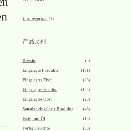
en
en
Uncategorized
(1)
产品类别
Dressing
(4)
Eingelegte Produkte
(191)
Eingelegtes Fisch
(26)
Eingelegtes Gemüse
(124)
Eingelegtes Obst
(28)
Sonstige eingelegte Produkte
(43)
Essig und Öl
(15)
Fertig Gerichte
(35)