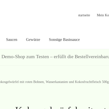
startseite
Mein Ko
Saucen
Gewürze
Sonstige Basissauce
in Konto
Warenkorb
Welcome
Widerrufsformular
关于
联系
hop zum Testen – erfüllt die Bestellvereinbarun
kosgelwürfel mit roten Bohnen, Wasserkastanien und Kokosfruchtfleisch 500g