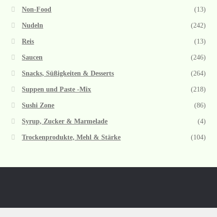
Non-Food
(13)
Nudeln
(242)
Reis
(13)
Saucen
(246)
Snacks, Süßigkeiten & Desserts
(264)
Suppen und Paste -Mix
(218)
Sushi Zone
(86)
Syrup, Zucker & Marmelade
(4)
Trockenprodukte, Mehl & Stärke
(104)