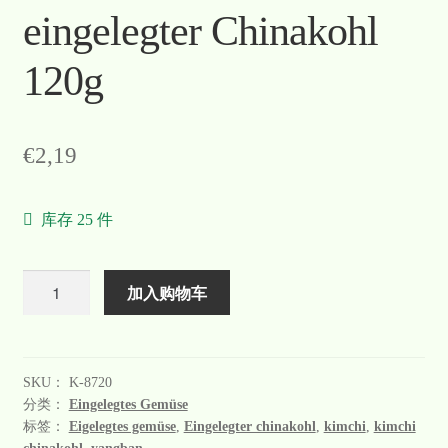
eingelegter Chinakohl
120g
€
2,19
库存 25 件
数
加入购物车
量
SKU：
K-8720
分类：
Eingelegtes Gemüse
标签：
Eigelegtes gemüse
,
Eingelegter chinakohl
,
kimchi
,
kimchi