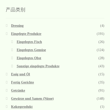
产品类别
Dressing
(4)
Eingelegte Produkte
(191)
Eingelegtes Fisch
(26)
Eingelegtes Gemüse
(124)
Eingelegtes Obst
(28)
Sonstige eingelegte Produkte
(43)
Essig und Öl
(15)
Fertig Gerichte
(35)
Getränke
(91)
Gewürze und Samen (Nüsse)
(148)
Kokosprodukt
(1)