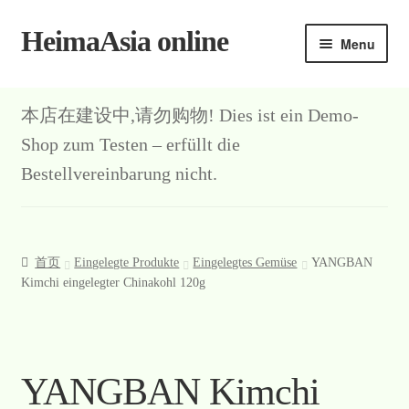
HeimaAsia online
Skip
Skip
Menu
to
to
navigation
content
本店在建设中,请勿购物! Dies ist ein Demo-
Shop zum Testen – erfüllt die
Bestellvereinbarung nicht.
首页
Eingelegte Produkte
Eingelegtes Gemüse
YANGBAN
Kimchi eingelegter Chinakohl 120g
YANGBAN Kimchi