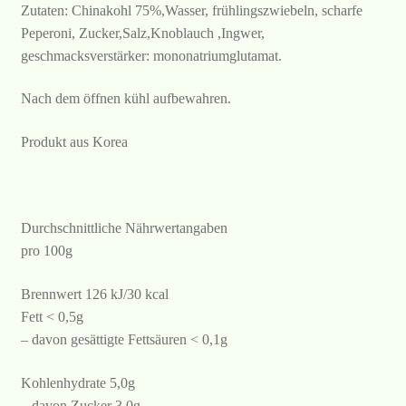
Zutaten: Chinakohl 75%,Wasser, frühlingszwiebeln, scharfe
Peperoni, Zucker,Salz,Knoblauch ,Ingwer,
geschmacksverstärker: mononatriumglutamat.
Nach dem öffnen kühl aufbewahren.
Produkt aus Korea
Durchschnittliche Nährwertangaben
pro 100g
Brennwert 126 kJ/30 kcal
Fett < 0,5g
– davon gesättigte Fettsäuren < 0,1g
Kohlenhydrate 5,0g
– davon Zucker 3,0g