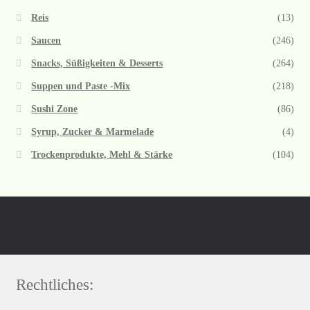
Reis
(13)
Saucen
(246)
Snacks, Süßigkeiten & Desserts
(264)
Suppen und Paste -Mix
(218)
Sushi Zone
(86)
Syrup, Zucker & Marmelade
(4)
Trockenprodukte, Mehl & Stärke
(104)
Rechtliches: