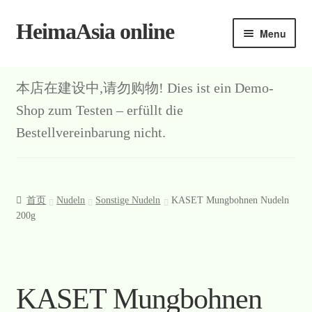
HeimaAsia online
Skip
Skip
Menu
to
to
navigation
content
本店在建设中,请勿购物! Dies ist ein Demo-
Shop zum Testen – erfüllt die
Bestellvereinbarung nicht.
首页
Nudeln
Sonstige Nudeln
KASET Mungbohnen Nudeln
200g
KASET Mungbohnen