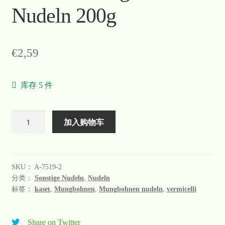
Nudeln 200g
€
2,59
库存 5 件
数
加入购物车
量
SKU：
A-7519-2
分类：
Sonstige Nudeln
,
Nudeln
标签：
kaset
,
Mungbohnen
,
Mungbohnen nudeln
,
vermicelli
Share on Twitter