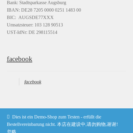
Bank: Stadtsparkasse Augsburg
IBAN: DE28 7205 0000 0251 1483 00
BIC: AUGSDE77XXX
Umsatzsteuer: 103 128 90513
UST-IdNr: DE 298115514
facebook
facebook
Dies ist ein Demo-Shop zum Testen - erfüllt die
© Heima online 2026
Bestellvereinbarung nicht. 本店在建设中,请勿购物,谢谢!
忽略