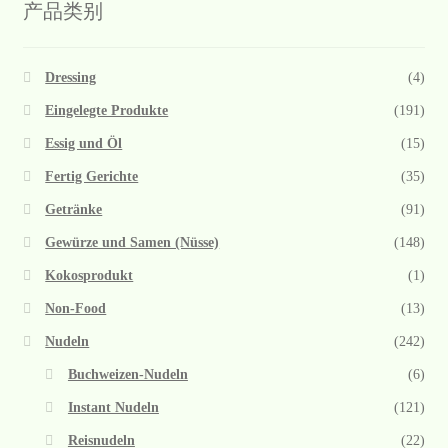
产品类别
Dressing
(4)
Eingelegte Produkte
(191)
Essig und Öl
(15)
Fertig Gerichte
(35)
Getränke
(91)
Gewürze und Samen (Nüsse)
(148)
Kokosprodukt
(1)
Non-Food
(13)
Nudeln
(242)
Buchweizen-Nudeln
(6)
Instant Nudeln
(121)
Reisnudeln
(22)