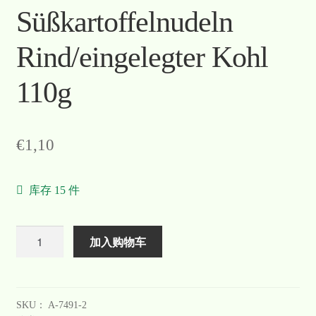
Süßkartoffelnudeln
Rind/eingelegter Kohl
110g
€
1,10
库存 15 件
数
加入购物车
量
SKU：
A-7491-2