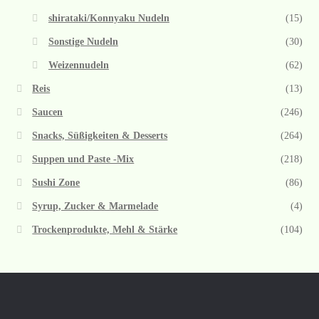
shirataki/Konnyaku Nudeln
(15)
Sonstige Nudeln
(30)
Weizennudeln
(62)
Reis
(13)
Saucen
(246)
Snacks, Süßigkeiten & Desserts
(264)
Suppen und Paste -Mix
(218)
Sushi Zone
(86)
Syrup, Zucker & Marmelade
(4)
Trockenprodukte, Mehl & Stärke
(104)