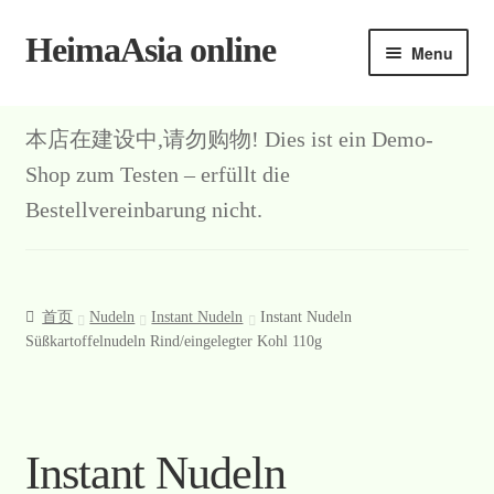
HeimaAsia online
Skip
Skip
Menu
to
to
navigation
content
本店在建设中,请勿购物! Dies ist ein Demo-
Shop zum Testen – erfüllt die
Bestellvereinbarung nicht.
首页
Nudeln
Instant Nudeln
Instant Nudeln
Süßkartoffelnudeln Rind/eingelegter Kohl 110g
Instant Nudeln