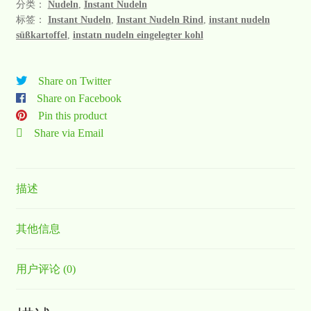
分类：
Nudeln
,
Instant Nudeln
标签：
Instant Nudeln
,
Instant Nudeln Rind
,
instant nudeln
süßkartoffel
,
instatn nudeln eingelegter kohl
Share on Twitter
Share on Facebook
Pin this product
Share via Email
描述
其他信息
用户评论 (0)