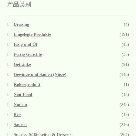
产品类别
Dressing
(4)
Eingelegte Produkte
(191)
Essig und Öl
(15)
Fertig Gerichte
(35)
Getränke
(91)
Gewürze und Samen (Nüsse)
(148)
Kokosprodukt
(1)
Non-Food
(13)
Nudeln
(242)
Reis
(13)
Saucen
(246)
Snacks, Süßigkeiten & Desserts
(264)