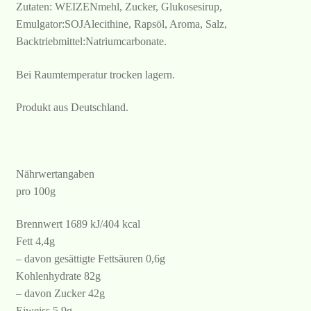
Zutaten: WEIZENmehl, Zucker, Glukosesirup,
Emulgator:SOJAlecithine, Rapsöl, Aroma, Salz,
Backtriebmittel:Natriumcarbonate.
Bei Raumtemperatur trocken lagern.
Produkt aus Deutschland.
Nährwertangaben
pro 100g
Brennwert 1689 kJ/404 kcal
Fett 4,4g
– davon gesättigte Fettsäuren 0,6g
Kohlenhydrate 82g
– davon Zucker 42g
Eiweiss 5,9g