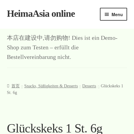
HeimaAsia online
Skip
Skip
Menu
to
to
navigation
content
首页
本店在建设中,请勿购物! Dies ist ein Demo-
About
Shop zum Testen – erfüllt die
Bestellvereinbarung nicht.
AGB
Contact
首页
Snacks, Süßigkeiten & Desserts
Desserts
Glückskeks 1
Datenschutz
St. 6g
Kasse
Mein Konto
Glückskeks 1 St. 6g