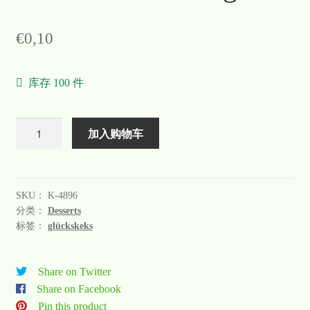
Warenkorb
€
0,10
Welcome
库存 100 件
Widerrufsformular
关于
数
加入购物车
量
联系
SKU：
K-4896
分类：
Desserts
标签：
glückskeks
Share on Twitter
Share on Facebook
Pin this product