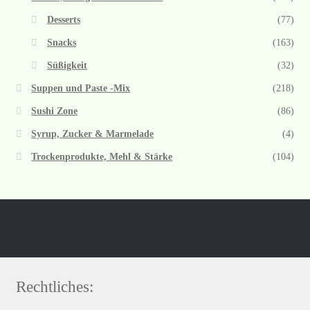
Desserts
(77)
Snacks
(163)
Süßigkeit
(32)
Suppen und Paste -Mix
(218)
Sushi Zone
(86)
Syrup, Zucker & Marmelade
(4)
Trockenprodukte, Mehl & Stärke
(104)
Rechtliches: