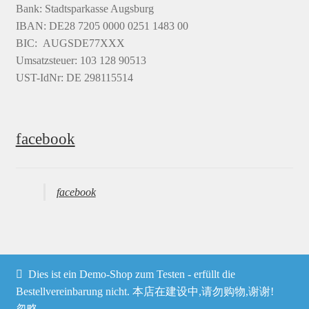
Bank: Stadtsparkasse Augsburg
IBAN: DE28 7205 0000 0251 1483 00
BIC: AUGSDE77XXX
Umsatzsteuer: 103 128 90513
UST-IdNr: DE 298115514
facebook
facebook
Dies ist ein Demo-Shop zum Testen - erfüllt die
© Heima online 2026
Bestellvereinbarung nicht. 本店在建设中,请勿购物,谢谢!
忽略