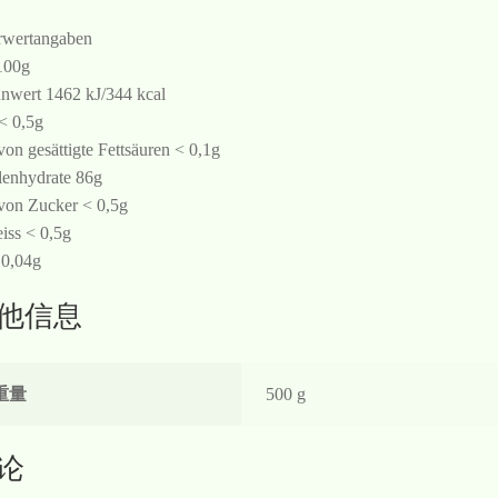
wertangaben
100g
nwert 1462 kJ/344 kcal
 < 0,5g
von gesättigte Fettsäuren < 0,1g
enhydrate 86g
von Zucker < 0,5g
iss < 0,5g
 0,04g
他信息
重量
500 g
论