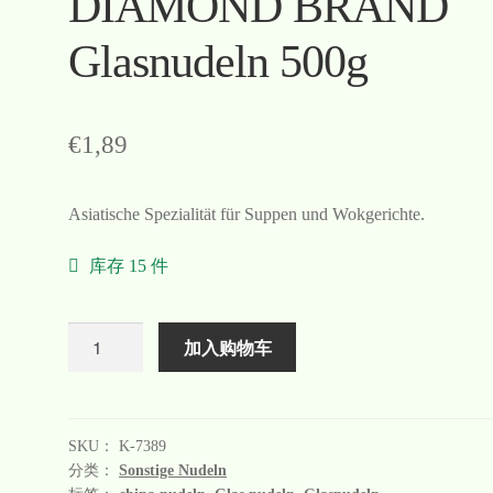
DIAMOND BRAND
Glasnudeln 500g
€
1,89
Asiatische Spezialität für Suppen und Wokgerichte.
库存 15 件
数
加入购物车
量
SKU：
K-7389
分类：
Sonstige Nudeln