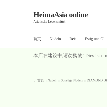
HeimaAsia online
Skip
Skip
to
to
Asiatische Lebensmittel
navigation
content
首页
Nudeln
Reis
Essig und Öl
首页
About
AGB
Contact
Datenschutz
Kasse
Me
本店在建设中,请勿购物! Dies ist ein Demo-S
首页
Nudeln
Sonstige Nudeln
DIAMOND BRA