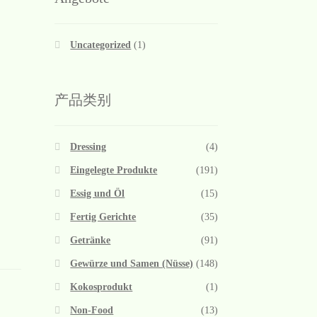
Uncategorized
(1)
产品类别
Dressing
(4)
Eingelegte Produkte
(191)
Essig und Öl
(15)
Fertig Gerichte
(35)
Getränke
(91)
Gewürze und Samen (Nüsse)
(148)
Kokosprodukt
(1)
Non-Food
(13)