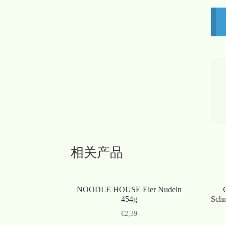
相关产品
NOODLE HOUSE Eier Nudeln
454g
Schn
€
2,39