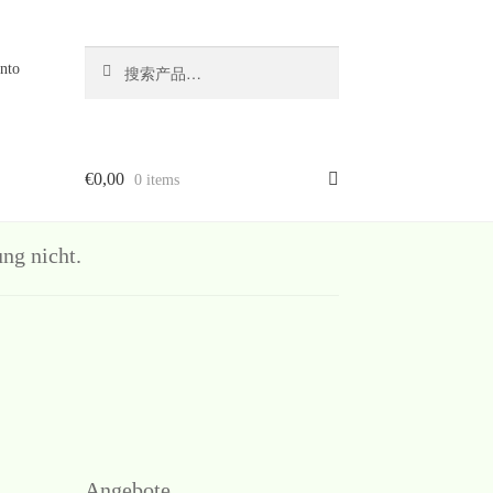
搜
搜
nto
索
索：
€
0,00
0 items
g nicht.
Angebote