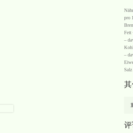
Nähr
pro 
Bren
Fett
– da
Kohl
– da
Eiwe
Salz
其
评