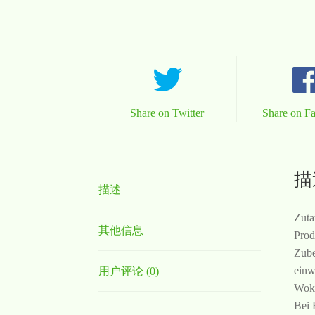
Share on Twitter
Share on F
描
描述
Zuta
其他信息
Prod
Zube
einw
用户评论 (0)
Wokg
Bei 