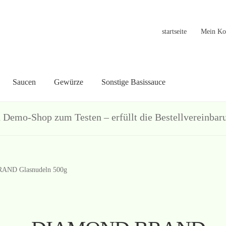
startseite
Mein Ko
Saucen
Gewürze
Sonstige Basissauce
in Konto
Warenkorb
Welcome
Widerrufsformular
关于
联系
hop zum Testen – erfüllt die Bestellvereinbarun
ND Glasnudeln 500g