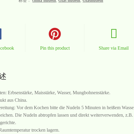
标签：
china nudeln
,
Glas nudeln
,
Glasnudeln
acebook
Pin this product
Share via Email
述
ten: Erbsenstärke, Maisstärke, Wasser, Mungbohnenstärke.
ukt aus China.
reitung: Vor dem Kochen bitte die Nudeln 5 Minuten in heißem Wasse
eichen. Die Nudeln abtropfen lassen und direkt weiterverwenden, z.B. 
erichte.
Raumtemperatur trocken lagern.