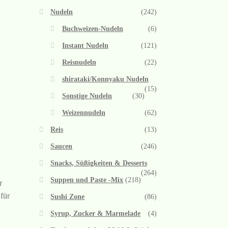
Nudeln
(242)
Buchweizen-Nudeln
(6)
Instant Nudeln
(121)
Reisnudeln
(22)
shirataki/Konnyaku Nudeln
(15)
Sonstige Nudeln
(30)
Weizennudeln
(62)
Reis
(13)
Saucen
(246)
Snacks, Süßigkeiten & Desserts
(264)
Suppen und Paste -Mix
(218)
r
für
Sushi Zone
(86)
Syrup, Zucker & Marmelade
(4)