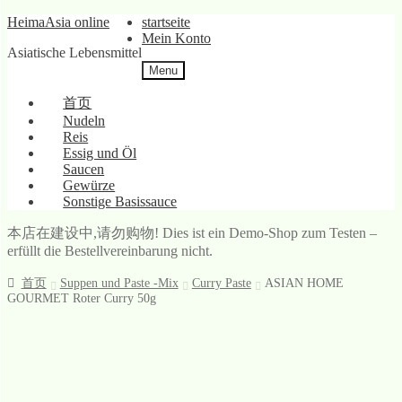
Skip
Skip
HeimaAsia online
startseite
to
to
Mein Konto
Asiatische Lebensmittel
navigation
content
Menu
首页
Nudeln
Reis
Essig und Öl
Saucen
Gewürze
Sonstige Basissauce
本店在建设中,请勿购物! Dies ist ein Demo-Shop zum Testen –
erfüllt die Bestellvereinbarung nicht.
首页
Suppen und Paste -Mix
Curry Paste
ASIAN HOME
GOURMET Roter Curry 50g