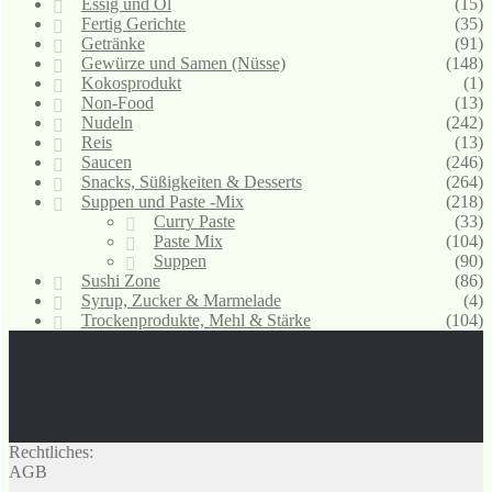
Essig und Öl
(15)
Fertig Gerichte
(35)
Getränke
(91)
Gewürze und Samen (Nüsse)
(148)
Kokosprodukt
(1)
Non-Food
(13)
Nudeln
(242)
Reis
(13)
Saucen
(246)
Snacks, Süßigkeiten & Desserts
(264)
Suppen und Paste -Mix
(218)
Curry Paste
(33)
Paste Mix
(104)
Suppen
(90)
Sushi Zone
(86)
Syrup, Zucker & Marmelade
(4)
Trockenprodukte, Mehl & Stärke
(104)
Rechtliches:
AGB