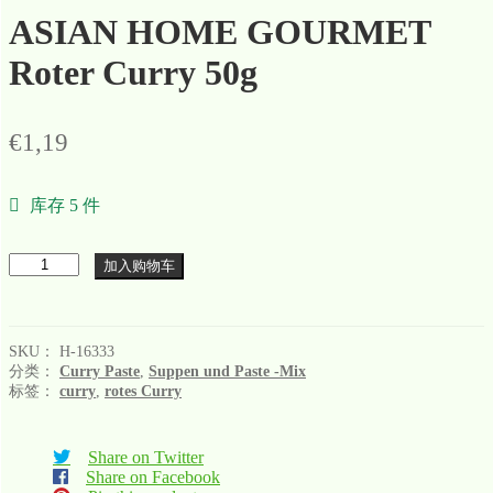
ASIAN HOME GOURMET
Roter Curry 50g
€
1,19
库存 5 件
数
加入购物车
量
SKU：
H-16333
分类：
Curry Paste
,
Suppen und Paste -Mix
标签：
curry
,
rotes Curry
Share on Twitter
Share on Facebook