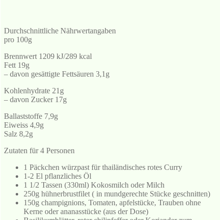
Durchschnittliche Nährwertangaben
pro 100g
Brennwert 1209 kJ/289 kcal
Fett 19g
– davon gesättigte Fettsäuren 3,1g
Kohlenhydrate 21g
– davon Zucker 17g
Ballaststoffe 7,9g
Eiweiss 4,9g
Salz 8,2g
Zutaten für 4 Personen
1 Päckchen würzpast für thailändisches rotes Curry
1-2 El pflanzliches Öl
1 1/2 Tassen (330ml) Kokosmilch oder Milch
250g hühnerbrustfilet ( in mundgerechte Stücke geschnitten)
150g champignions, Tomaten, apfelstücke, Trauben ohne
Kerne oder ananasstücke (aus der Dose)