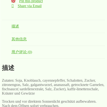
Pin this product
Share via Email
描述
其他信息
用户评论 (0)
描述
Zutaten: Soja, Knoblauch, cayennepfeffer, Schalotten, Zucker,
zitronengras, Salz, galgantwurzel, ananassaft, getrocknete Garnelen,
fischsauce( sardellenextrakt, Salz, Zucker), kaffir-limettenschale,
Kräuter und Gewürze
Trocken und vor direktem Sonnenlicht geschützt aufbewahren.
Nach dem Öffnen sofort verbrauchen.