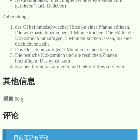
Basilikumblätter, roter chilipfeffer oder Koriander zum
garnieren( nach Belieben)
Zubereitung
das Öl bei mittelschwacher Hitze kn einer Pfanne erhitzen.
Die würzpaste hinzugeben; 1 Minute kochen. Die Hälfte der
Kokosmilch hinzufügen. 3 Minuten kochen lassen, bis eine
ölschicht entsteht
Das Fleisch hinzufügen.5 Minuten kochen lassen
Die restliche Kokosmilch und die restlichen Zutaten
hinzufügen. Das ganze zum
Kochen bringen. Garnieren und heiß mit Reis servieren
其他信息
重量
50 g
评论
目前还没有评论