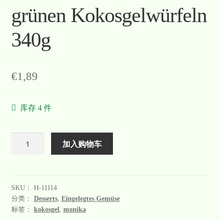
grünen Kokosgelwürfeln
340g
€
1,89
库存 4 件
数
加入购物车
量
SKU：
H-11114
分类：
Desserts
,
Eingelegtes Gemüse
标签：
kokosgel
,
monika