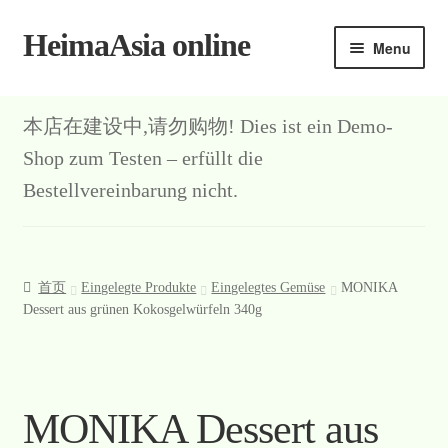
HeimaAsia online
Skip
Skip
Menu
to
to
navigation
content
本店在建设中,请勿购物! Dies ist ein Demo-
Shop zum Testen – erfüllt die
Bestellvereinbarung nicht.
首页
Eingelegte Produkte
Eingelegtes Gemüse
MONIKA
Dessert aus grünen Kokosgelwürfeln 340g
MONIKA Dessert aus