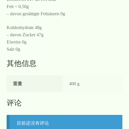
Fett < 0,50g
– davon gesättigte Fettsäuren 0g
Kohlenhydrate 48g
– davon Zucker 47g
Eiweiss 0g
Salz 0g
其他信息
重量
400 g
评论
目前还没有评论