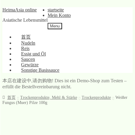
Skip
Skip
HeimaAsia online
startseite
to
to
Mein Konto
Asiatische Lebensmittel
navigation
content
Menu
首页
Nudeln
Reis
Essig und Öl
Saucen
Gewürze
Sonstige Basissauce
本店在建设中,请勿购物! Dies ist ein Demo-Shop zum Testen –
erfüllt die Bestellvereinbarung nicht.
首页
Trockenprodukte, Mehl & Stärke
Trockenprodukte
Weißer
Fungus (Muer) Pilze 100g