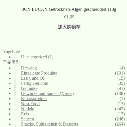
JOY LUCKY Getrocknete Algen geschreddert 113g
€
1,69
加入购物车
Angebote
Uncategorized
(1)
产品类别
Dressing
(4)
Eingelegte Produkte
(191)
Essig und Öl
(15)
Fertig Gerichte
(35)
Getränke
(91)
Gewürze und Samen (Nüsse)
(148)
Kokosprodukt
(1)
Non-Food
(13)
Nudeln
(242)
Reis
(13)
Saucen
(246)
Snacks, Süßigkeiten & Desserts
(264)