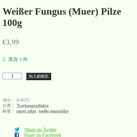
Weißer Fungus (Muer) Pilze
100g
€
3,99
库存 3 件
数
加入购物车
量
SKU：
A-6575
分类：
Trockenprodukte
标签：
muer pilze
,
weiße muerpilze
Share on Twitter
Share on Facebook