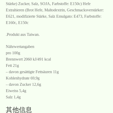
Stärke) Zucker, Salz, SOJA, Farbstoffe: E150c) Hefe
Extrahieren (Brot Hefe, Maltodextrin, Geschmacksverstärker:
E621, modifizierte Stärke, Salz Emulgato: E473, Farbstoffe:
E160c, E150c
.Produkt aus Taiwan.
Nährwertangaben
pro 100g
Brennwert 2060 kJ/491 kcal
Fett 21g
– davon gesättigte Fettsäuren 11g
Kohlenhydrate 69,9g
– davon Zucker 12,6g
Eiweiss 5,4g
Salz 1,4g
其他信息