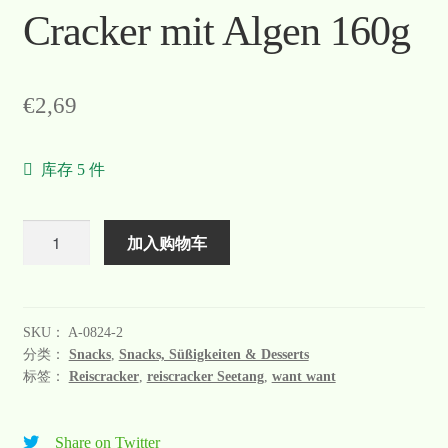
Cracker mit Algen 160g
€
2,69
库存 5 件
数
加入购物车
量
SKU：
A-0824-2
分类：
Snacks
,
Snacks, Süßigkeiten & Desserts
标签：
Reiscracker
,
reiscracker Seetang
,
want want
Share on Twitter