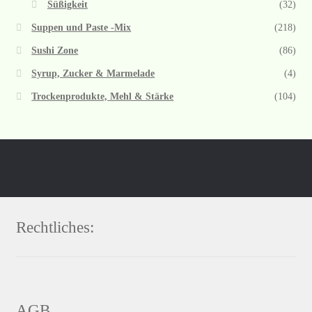
Süßigkeit
(32)
Suppen und Paste -Mix
(218)
Sushi Zone
(86)
Syrup, Zucker & Marmelade
(4)
Trockenprodukte, Mehl & Stärke
(104)
Rechtliches:
AGB