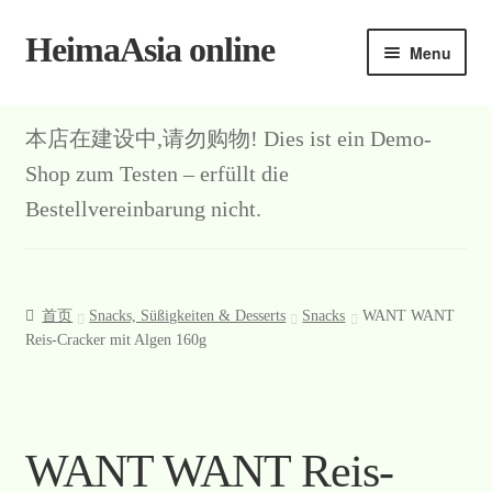
HeimaAsia online
Skip
Skip
Menu
to
to
navigation
content
本店在建设中,请勿购物! Dies ist ein Demo-
Shop zum Testen – erfüllt die
Bestellvereinbarung nicht.
首页
Snacks, Süßigkeiten & Desserts
Snacks
WANT WANT
Reis-Cracker mit Algen 160g
WANT WANT Reis-