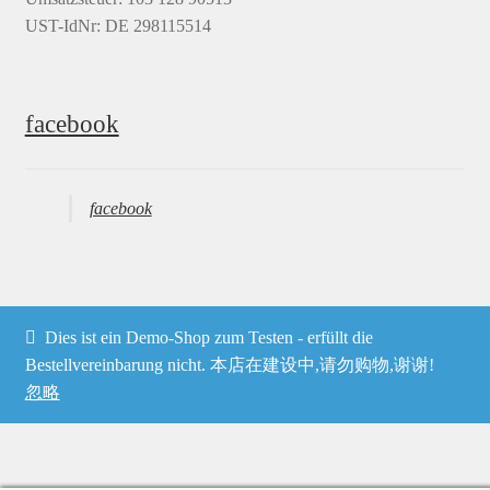
UST-IdNr: DE 298115514
facebook
facebook
Dies ist ein Demo-Shop zum Testen - erfüllt die
© Heima online 2026
Bestellvereinbarung nicht. 本店在建设中,请勿购物,谢谢!
忽略