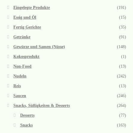
Eingelegte Produkte
(191)
Essig und Öl
(15)
Fertig Gerichte
(35)
Getränke
(91)
Gewürze und Samen (Nüsse)
(148)
Kokosprodukt
(1)
Non-Food
(13)
Nudeln
(242)
Reis
(13)
Saucen
(246)
Snacks, Süßigkeiten & Desserts
(264)
Desserts
(77)
Snacks
(163)