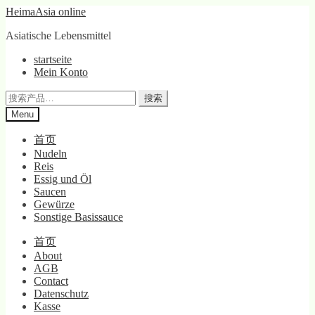
Skip
Skip
HeimaAsia online
to
to
Asiatische Lebensmittel
navigation
content
startseite
Mein Konto
搜
搜索
索：
Menu
首页
Nudeln
Reis
Essig und Öl
Saucen
Gewürze
Sonstige Basissauce
首页
About
AGB
Contact
Datenschutz
Kasse