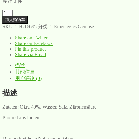
库存 3 件
数
量
加入购物车
SKU：
H-16695
分类：
Eingelegtes Gemüse
Share on Twitter
Share on Facebook
Pin this product
Share via Email
描述
其他信息
用户评论 (0)
描述
Zutaten: Okra 40%, Wasser, Salz, Zitronensäure.
Produkt aus Indien.
Durchschnittliche Nährwertangaben