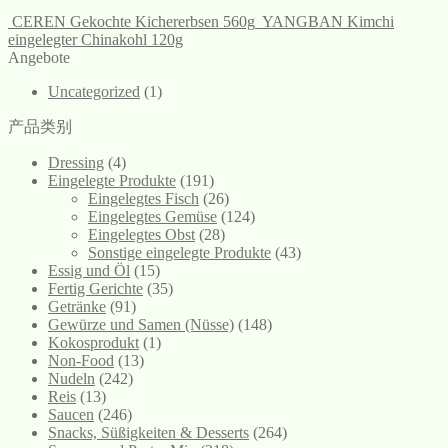
CEREN Gekochte Kichererbsen 560g
YANGBAN Kimchi
eingelegter Chinakohl 120g
Angebote
Uncategorized
(1)
产品类别
Dressing
(4)
Eingelegte Produkte
(191)
Eingelegtes Fisch
(26)
Eingelegtes Gemüse
(124)
Eingelegtes Obst
(28)
Sonstige eingelegte Produkte
(43)
Essig und Öl
(15)
Fertig Gerichte
(35)
Getränke
(91)
Gewürze und Samen (Nüsse)
(148)
Kokosprodukt
(1)
Non-Food
(13)
Nudeln
(242)
Reis
(13)
Saucen
(246)
Snacks, Süßigkeiten & Desserts
(264)