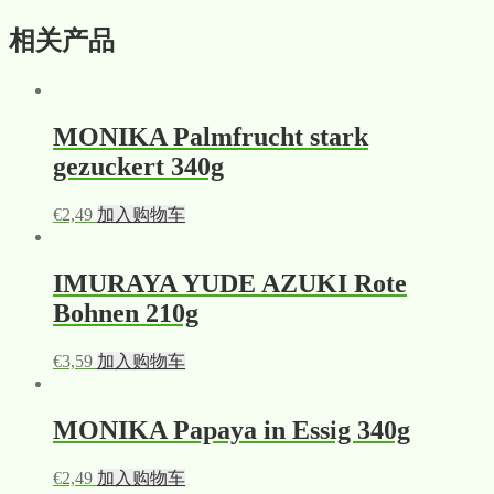
相关产品
MONIKA Palmfrucht stark
gezuckert 340g
€
2,49
加入购物车
IMURAYA YUDE AZUKI Rote
Bohnen 210g
€
3,59
加入购物车
MONIKA Papaya in Essig 340g
€
2,49
加入购物车