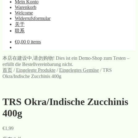
Mein Konto
Warenkorb
Welcome
Widerrufsformular
关于
联系
€
0,00
0 items
本店在建设中,请勿购物! Dies ist ein Demo-Shop zum Testen –
erfüllt die Bestellvereinbarung nicht.
首页
/
Eingelegte Produkte
/
Eingelegtes Gemüse
/
TRS
Okra/Indische Zucchinis 400g
TRS Okra/Indische Zucchinis
400g
€
1,99