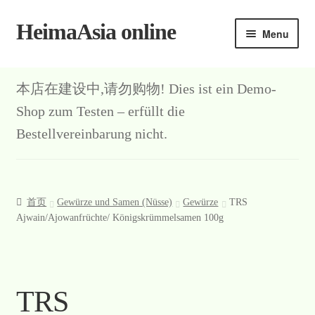
HeimaAsia online
Skip
Skip
Menu
to
to
navigation
content
本店在建设中,请勿购物! Dies ist ein Demo-
Shop zum Testen – erfüllt die
Bestellvereinbarung nicht.
首页
Gewürze und Samen (Nüsse)
Gewürze
TRS
Ajwain/Ajowanfrüchte/ Königskrümmelsamen 100g
TRS