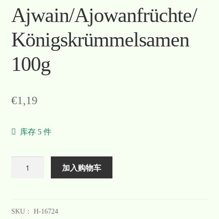
Ajwain/Ajowanfrüchte/
Königskrümmelsamen
100g
€
1,19
库存 5 件
数
加入购物车
量
SKU：
H-16724