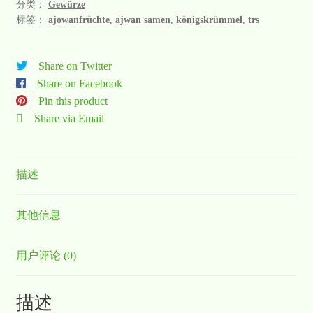
分类：
Gewürze
标签：
ajowanfrüchte
,
ajwan samen
,
königskrümmel
,
trs
Share on Twitter
Share on Facebook
Pin this product
Share via Email
描述
其他信息
用户评论 (0)
描述