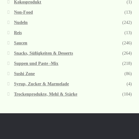
Kokosprodukt
(1)
Non-Food
(13)
Nudeln
(242)
Reis
(13)
Saucen
(246)
Snacks, Süßigkeiten & Desserts
(264)
Suppen und Paste -Mix
(218)
Sushi Zone
(86)
Syrup, Zucker & Marmelade
(4)
Trockenprodukte, Mehl & Stärke
(104)