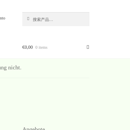
搜
搜
nto
索
索：
€
0,00
0 items
g nicht.
Angebote