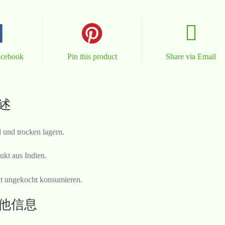
acebook
Pin this product
Share via Email
述
 und trocken lagern.
ukt aus Indien.
t ungekocht konsumieren.
他信息