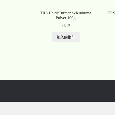
TRS Haldi/Turmeric-/Kurkuma
TRS 
Pulver 100g
€
1,19
加入购物车