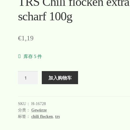
TRS Chili flocken extra
scharf 100g
€
1,19
库存 5 件
数
加入购物车
量
SKU：
H-16728
分类：
Gewürze
标签：
chili flocken
,
trs