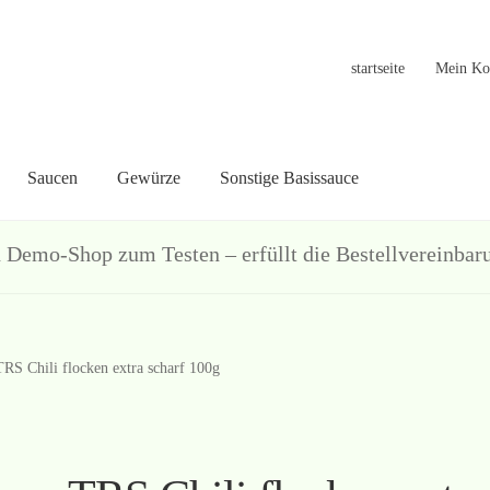
startseite
Mein Ko
Saucen
Gewürze
Sonstige Basissauce
in Konto
Warenkorb
Welcome
Widerrufsformular
关于
联系
hop zum Testen – erfüllt die Bestellvereinbarun
TRS Chili flocken extra scharf 100g