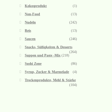
Kokosprodukt
(1)
Non-Food
(13)
Nudeln
(242)
Reis
(13)
Saucen
(246)
Snacks, Süßigkeiten & Desserts
(264)
Suppen und Paste -Mix
(218)
Sushi Zone
(86)
Syrup, Zucker & Marmelade
(4)
Trockenprodukte, Mehl & Stärke
(104)