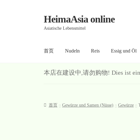
HeimaAsia online
Skip
Skip
to
to
Asiatische Lebensmittel
navigation
content
首页
Nudeln
Reis
Essig und Öl
首页
About
AGB
Contact
Datenschutz
Kasse
Me
本店在建设中,请勿购物! Dies ist ein Demo-S
首页
Gewürze und Samen (Nüsse)
Gewürze