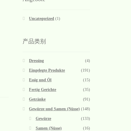
Uncategorized
(1)
产品类别
Dressing
(4)
Eingelegte Produkte
(191)
Essig und Öl
(15)
Fertig Gerichte
(35)
Getränke
(91)
Gewürze und Samen (Nüsse)
(148)
Gewürze
(133)
Samen (Nüsse)
(16)