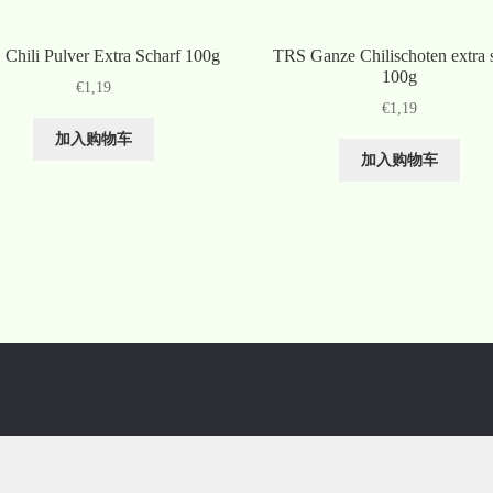
Chili Pulver Extra Scharf 100g
TRS Ganze Chilischoten extra 
100g
€
1,19
€
1,19
加入购物车
加入购物车