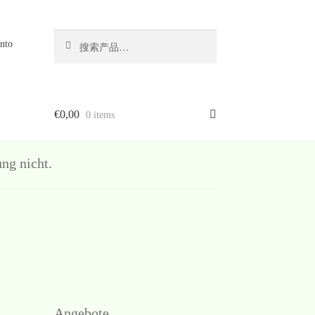
搜
搜
nto
索
索：
€
0,00
0 items
g nicht.
Angebote