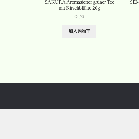
SAKURA Aromasierter grüner Tee
SEM
mit Kirschblühte 20g
€
4,79
加入购物车