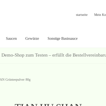
startseite
Mein Ko
Saucen
Gewürze
Sonstige Basissauce
in Konto
Warenkorb
Welcome
Widerrufsformular
关于
联系
hop zum Testen – erfüllt die Bestellvereinbarun
N Grünteepulver 80g