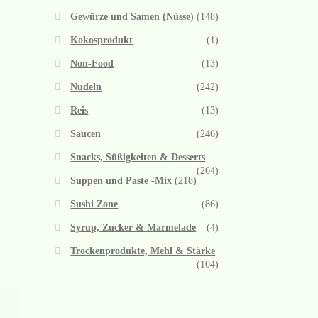
Gewürze und Samen (Nüsse)
(148)
Kokosprodukt
(1)
Non-Food
(13)
Nudeln
(242)
Reis
(13)
Saucen
(246)
Snacks, Süßigkeiten & Desserts
(264)
Suppen und Paste -Mix
(218)
Sushi Zone
(86)
Syrup, Zucker & Marmelade
(4)
Trockenprodukte, Mehl & Stärke
(104)