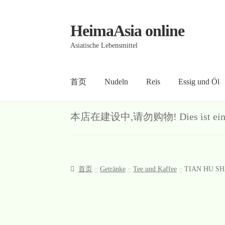
HeimaAsia online
Skip
Skip
to
to
Asiatische Lebensmittel
navigation
content
首页
Nudeln
Reis
Essig und Öl
首页
About
AGB
Contact
Datenschutz
Kasse
Me
本店在建设中,请勿购物! Dies ist ein Demo-S
首页
Getränke
Tee und Kaffee
TIAN HU SHA