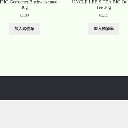
PIO Gerösteter Buchweizentee
UNCLE LEE´S TEA BIO Oo
30g
Tee 36g
€
1,89
€
5,59
加入购物车
加入购物车