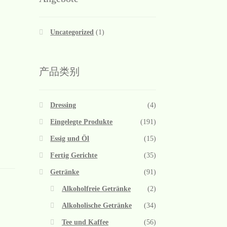
Uncategorized
(1)
产品类别
Dressing
(4)
Eingelegte Produkte
(191)
Essig und Öl
(15)
Fertig Gerichte
(35)
Getränke
(91)
Alkoholfreie Getränke
(2)
Alkoholische Getränke
(34)
Tee und Kaffee
(56)