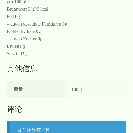
pro 100ml
Brennwert 0 kJ/0 kcal
Fett 0g
– davon gesättigte Fettsäuren 0g
Kohlenhydrate 0g
– davon Zucker 0g
Eiweiss g
Salz 0,02g
其他信息
重量
100 g
评论
目前还没有评论