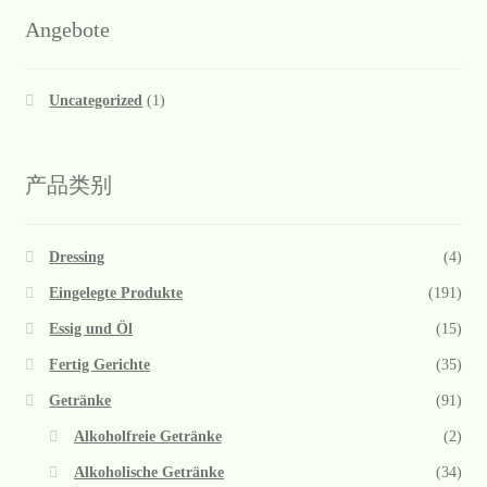
Angebote
Uncategorized
(1)
产品类别
Dressing
(4)
Eingelegte Produkte
(191)
Essig und Öl
(15)
Fertig Gerichte
(35)
Getränke
(91)
Alkoholfreie Getränke
(2)
Alkoholische Getränke
(34)