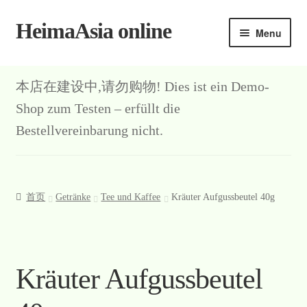
HeimaAsia online
Skip
Skip
Menu
to
to
navigation
content
本店在建设中,请勿购物! Dies ist ein Demo-
Shop zum Testen – erfüllt die
Bestellvereinbarung nicht.
首页
Getränke
Tee und Kaffee
Kräuter Aufgussbeutel 40g
Kräuter Aufgussbeutel