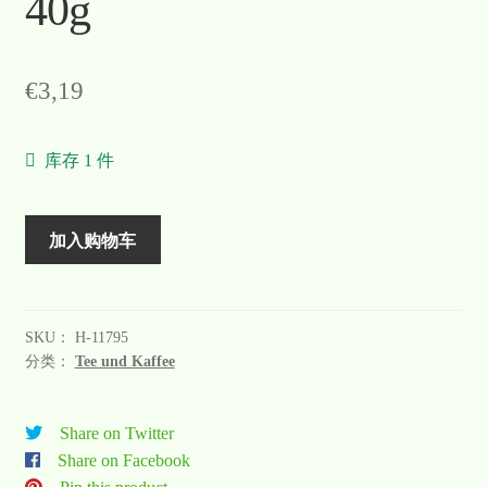
40g
€
3,19
库存 1 件
加入购物车
SKU：
H-11795
分类：
Tee und Kaffee
Share on Twitter
Share on Facebook