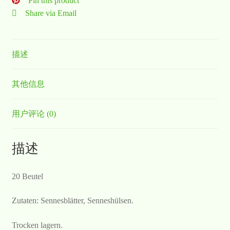
Pin this product
Share via Email
描述
其他信息
用户评论 (0)
描述
20 Beutel
Zutaten: Sennesblätter, Senneshülsen.
Trocken lagern.