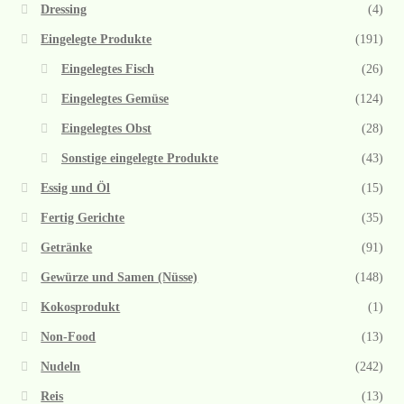
Dressing
(4)
Eingelegte Produkte
(191)
Eingelegtes Fisch
(26)
Eingelegtes Gemüse
(124)
Eingelegtes Obst
(28)
Sonstige eingelegte Produkte
(43)
Essig und Öl
(15)
Fertig Gerichte
(35)
Getränke
(91)
Gewürze und Samen (Nüsse)
(148)
Kokosprodukt
(1)
Non-Food
(13)
Nudeln
(242)
Reis
(13)