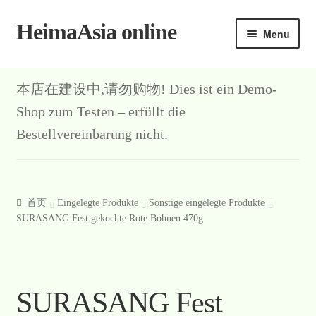
HeimaAsia online
Skip
Skip
Menu
to
to
navigation
content
本店在建设中,请勿购物! Dies ist ein Demo-
Shop zum Testen – erfüllt die
Bestellvereinbarung nicht.
首页
Eingelegte Produkte
Sonstige eingelegte Produkte
SURASANG Fest gekochte Rote Bohnen 470g
SURASANG Fest