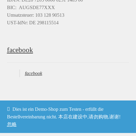
BIC: AUGSDE77XXX
Umsatzsteuer: 103 128 90513
UST-IdNr: DE 298115514
facebook
facebook
Dies ist ein Demo-Shop zum Testen - erfüllt die
© Heima online 2026
Bestellvereinbarung nicht. 本店在建设中,请勿购物,谢谢!
忽略