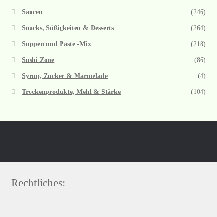
Saucen
(246)
Snacks, Süßigkeiten & Desserts
(264)
Suppen und Paste -Mix
(218)
Sushi Zone
(86)
Syrup, Zucker & Marmelade
(4)
Trockenprodukte, Mehl & Stärke
(104)
Rechtliches: