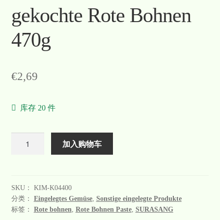
gekochte Rote Bohnen
470g
€
2,69
库存 20 件
数
加入购物车
量
SKU：
KIM-K04400
分类：
Eingelegtes Gemüse
,
Sonstige eingelegte Produkte
标签：
Rote bohnen
,
Rote Bohnen Paste
,
SURASANG