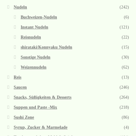
Nudeln
(242)
Buchweizen-Nudeln
(6)
Instant Nudeln
(121)
Reisnudeln
(22)
shirataki/Konnyaku Nudeln
(15)
Sonstige Nudeln
(30)
Weizennudeln
(62)
Reis
(13)
Saucen
(246)
Snacks, Süßigkeiten & Desserts
(264)
Suppen und Paste -Mix
(218)
Sushi Zone
(86)
Syrup, Zucker & Marmelade
(4)