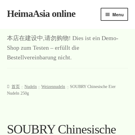
HeimaAsia online
Skip
Skip
Menu
to
to
navigation
content
首页
本店在建设中,请勿购物! Dies ist ein Demo-
About
Shop zum Testen – erfüllt die
Bestellvereinbarung nicht.
AGB
Contact
首页
Nudeln
Weizennudeln
SOUBRY Chinesische Eier
Datenschutz
Nudeln 250g
Kasse
Mein Konto
SOUBRY Chinesische