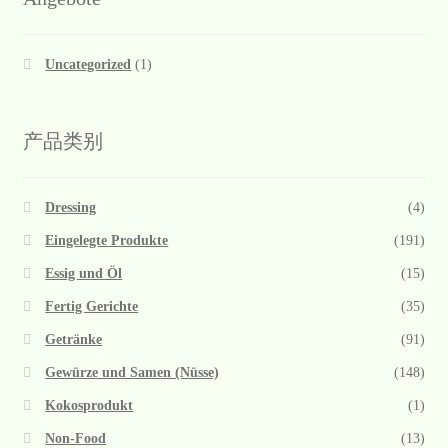
Uncategorized
(1)
产品类别
Dressing
(4)
Eingelegte Produkte
(191)
Essig und Öl
(15)
Fertig Gerichte
(35)
Getränke
(91)
Gewürze und Samen (Nüsse)
(148)
Kokosprodukt
(1)
Non-Food
(13)