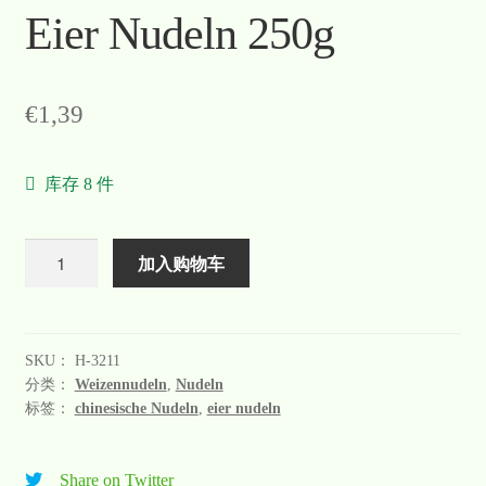
Eier Nudeln 250g
Warenkorb
Welcome
€
1,39
Widerrufsformular
库存 8 件
关于
联系
数
加入购物车
量
SKU：
H-3211
分类：
Weizennudeln
,
Nudeln
标签：
chinesische Nudeln
,
eier nudeln
Share on Twitter