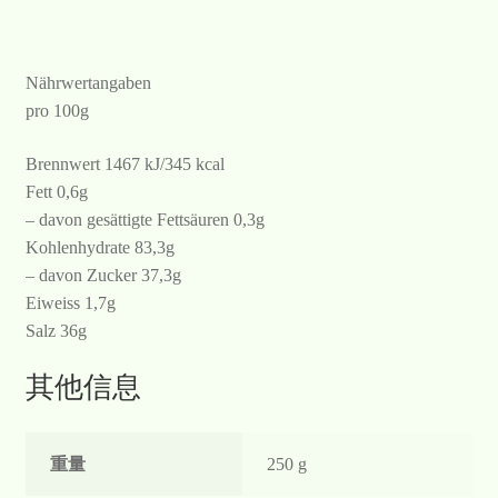
Nährwertangaben
pro 100g
Brennwert 1467 kJ/345 kcal
Fett 0,6g
– davon gesättigte Fettsäuren 0,3g
Kohlenhydrate 83,3g
– davon Zucker 37,3g
Eiweiss 1,7g
Salz 36g
其他信息
重量
250 g