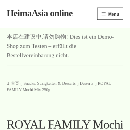
HeimaAsia online
Skip
Skip
Menu
to
to
navigation
content
本店在建设中,请勿购物! Dies ist ein Demo-
Shop zum Testen – erfüllt die
Bestellvereinbarung nicht.
首页
Snacks, Süßigkeiten & Desserts
Desserts
ROYAL
FAMILY Mochi Mix 250g
ROYAL FAMILY Mochi