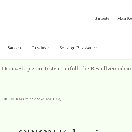
startseite
Mein Ko
Saucen
Gewürze
Sonstige Basissauce
in Konto
Warenkorb
Welcome
Widerrufsformular
关于
联系
hop zum Testen – erfüllt die Bestellvereinbarun
ORION Keks mit Schokolade 198g