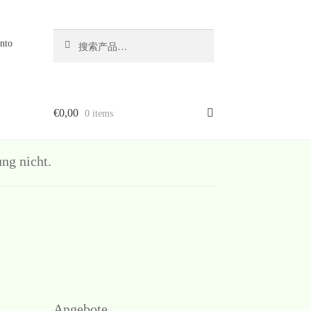
搜
搜
nto
索
索：
€
0,00
0 items
g nicht.
Angebote