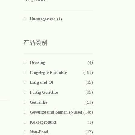
Uncategorized
(1)
产品类别
Dressing
(4)
Eingelegte Produkte
(191)
Essig und Öl
(15)
Fertig Gerichte
(35)
Getränke
(91)
Gewürze und Samen (Nüsse)
(148)
Kokosprodukt
(1)
Non-Food
(13)