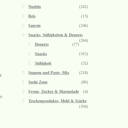
Nudeln
(242)
Reis
(13)
Saucen
(246)
Snacks, Süßigkeiten & Desserts
(264)
Desserts
(77)
Snacks
(163)
Süßigkeit
(32)
Suppen und Paste -Mix
(218)
z
Sushi Zone
(86)
Syrup, Zucker & Marmelade
(4)
ao
Trockenprodukte, Mehl & Stärke
(104)