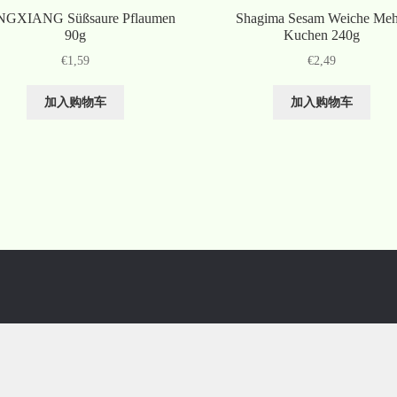
GXIANG Süßsaure Pflaumen
Shagima Sesam Weiche Meh
90g
Kuchen 240g
€
1,59
€
2,49
加入购物车
加入购物车