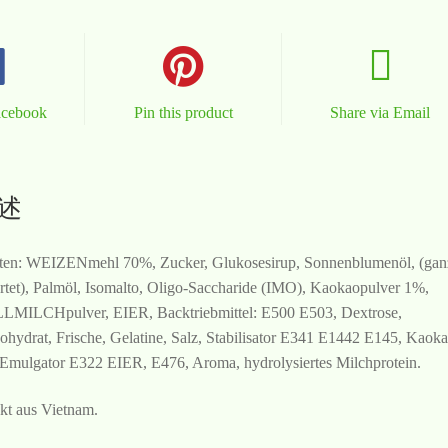
acebook
Pin this product
Share via Email
述
ten: WEIZENmehl 70%, Zucker, Glukosesirup, Sonnenblumenöl, (gan
rtet), Palmöl, Isomalto, Oligo-Saccharide (IMO), Kaokaopulver 1%,
MILCHpulver, EIER, Backtriebmittel: E500 E503, Dextrose,
hydrat, Frische, Gelatine, Salz, Stabilisator E341 E1442 E145, Kaok
Emulgator E322 EIER, E476, Aroma, hydrolysiertes Milchprotein.
kt aus Vietnam.