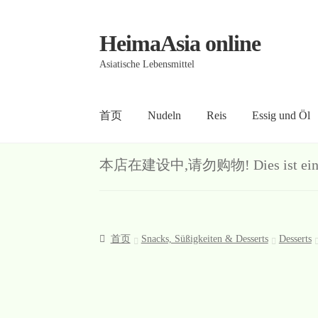
HeimaAsia online
Skip
Skip
to
to
Asiatische Lebensmittel
navigation
content
首页
Nudeln
Reis
Essig und Öl
首页
About
AGB
Contact
Datenschutz
Kasse
Me
本店在建设中,请勿购物! Dies ist ein Demo-S
首页
Snacks, Süßigkeiten & Desserts
Desserts