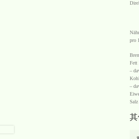
Dire
Nähr
pro 
Bren
Fett
– da
Kohl
– da
Eiwe
Salz
其