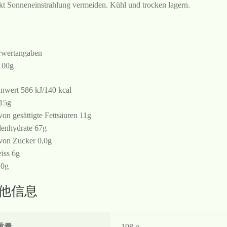
kt Sonneneinstrahlung vermeiden. Kühl und trocken lagern.
wertangaben
100g
nwert 586 kJ/140 kcal
 15g
von gesättigte Fettsäuren 11g
enhydrate 67g
von Zucker 0,0g
iss 6g
 0g
他信息
重量
198 g