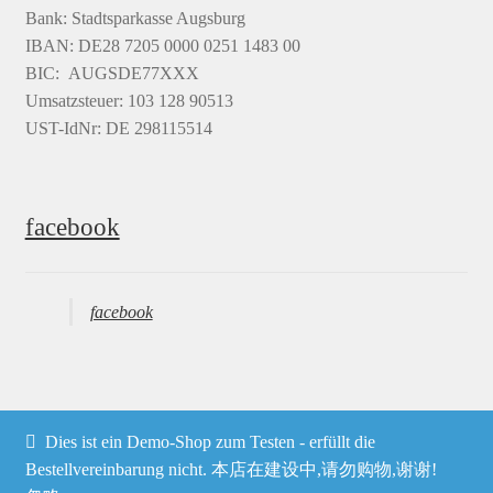
Bank: Stadtsparkasse Augsburg
IBAN: DE28 7205 0000 0251 1483 00
BIC: AUGSDE77XXX
Umsatzsteuer: 103 128 90513
UST-IdNr: DE 298115514
facebook
facebook
Dies ist ein Demo-Shop zum Testen - erfüllt die
© Heima online 2026
Bestellvereinbarung nicht. 本店在建设中,请勿购物,谢谢!