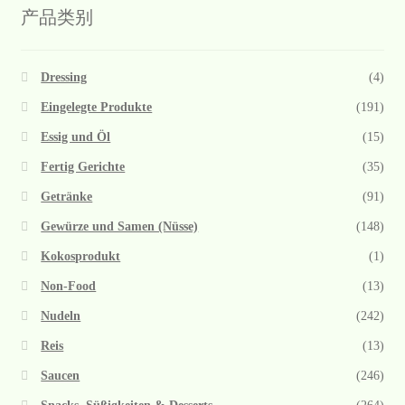
产品类别
Dressing
(4)
Eingelegte Produkte
(191)
Essig und Öl
(15)
Fertig Gerichte
(35)
Getränke
(91)
Gewürze und Samen (Nüsse)
(148)
Kokosprodukt
(1)
Non-Food
(13)
Nudeln
(242)
Reis
(13)
Saucen
(246)