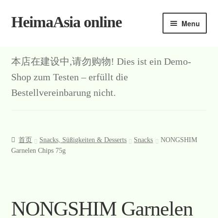
HeimaAsia online
Skip
Skip
Menu
to
to
navigation
content
首页
本店在建设中,请勿购物! Dies ist ein Demo-
About
Shop zum Testen – erfüllt die
Bestellvereinbarung nicht.
AGB
Contact
首页
Snacks, Süßigkeiten & Desserts
Snacks
NONGSHIM
Datenschutz
Garnelen Chips 75g
Kasse
Mein Konto
NONGSHIM Garnelen