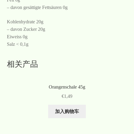
– davon gesättigte Fettsäuren 0g
Kohlenhydrate 20g
– davon Zucker 20g
Eiweiss 0g
Salz < 0,1g
相关产品
Orangenschale 45g
€
1,49
加入购物车