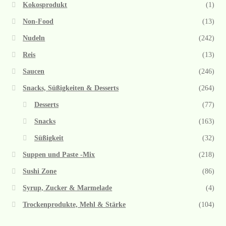
Kokosprodukt
(1)
Non-Food
(13)
Nudeln
(242)
Reis
(13)
Saucen
(246)
Snacks, Süßigkeiten & Desserts
(264)
Desserts
(77)
Snacks
(163)
Süßigkeit
(32)
Suppen und Paste -Mix
(218)
Sushi Zone
(86)
Syrup, Zucker & Marmelade
(4)
Trockenprodukte, Mehl & Stärke
(104)