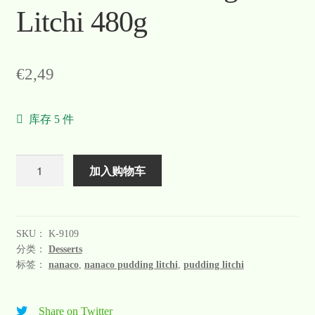
Litchi 480g
€
2,49
库存 5 件
数
加入购物车
量
SKU：
K-9109
分类：
Desserts
标签：
nanaco
,
nanaco pudding litchi
,
pudding litchi
Share on Twitter