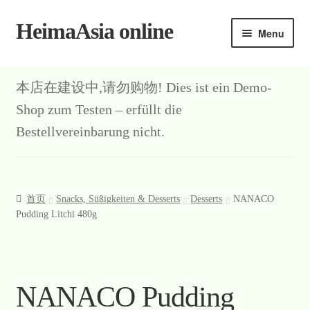
HeimaAsia online
Skip
Skip
Menu
to
to
navigation
content
本店在建设中,请勿购物! Dies ist ein Demo-
Shop zum Testen – erfüllt die
Bestellvereinbarung nicht.
首页
Snacks, Süßigkeiten & Desserts
Desserts
NANACO
Pudding Litchi 480g
NANACO Pudding