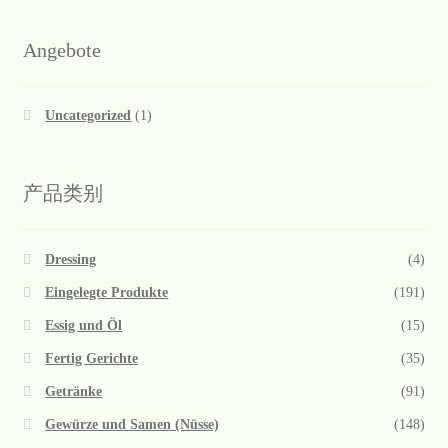
Angebote
Uncategorized
(1)
产品类别
Dressing
(4)
Eingelegte Produkte
(191)
Essig und Öl
(15)
Fertig Gerichte
(35)
Getränke
(91)
Gewürze und Samen (Nüsse)
(148)