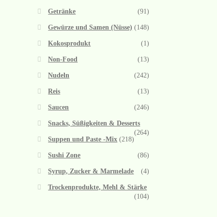
Getränke
(91)
Gewürze und Samen (Nüsse)
(148)
Kokosprodukt
(1)
Non-Food
(13)
Nudeln
(242)
Reis
(13)
Saucen
(246)
Snacks, Süßigkeiten & Desserts
(264)
Suppen und Paste -Mix
(218)
Sushi Zone
(86)
Syrup, Zucker & Marmelade
(4)
Trockenprodukte, Mehl & Stärke
(104)