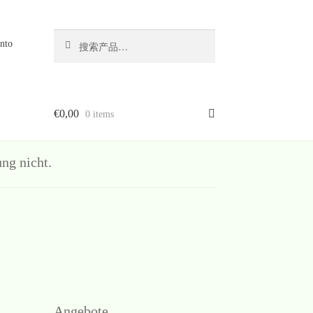
搜
搜
nto
索
索：
€
0,00
0 items
g nicht.
Angebote