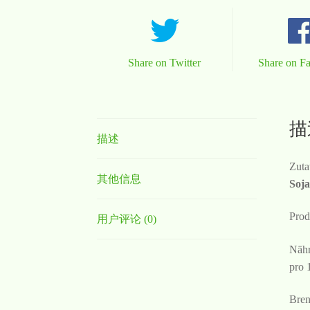
Share on Twitter
Share on F
描
描述
Zuta
其他信息
Soja
Prod
用户评论 (0)
Nähr
pro 
Bren