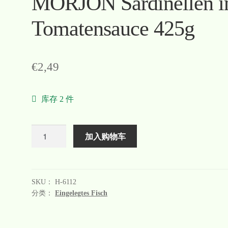
MORJON Sardinellen i
Tomatensauce 425g
€
2,49
库存 2 件
数
加入购物车
量
SKU：
H-6112
分类：
Eingelegtes Fisch