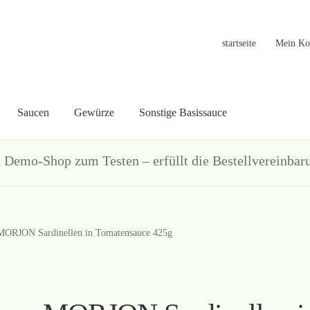
startseite
Mein Ko
Saucen
Gewürze
Sonstige Basissauce
in Konto
Warenkorb
Welcome
Widerrufsformular
关于
联系
hop zum Testen – erfüllt die Bestellvereinbarun
MORJON Sardinellen in Tomatensauce 425g