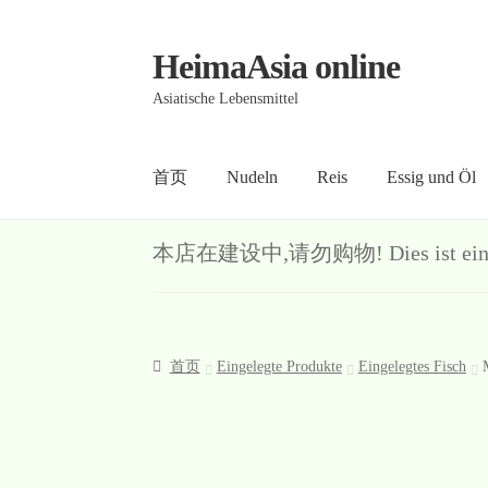
HeimaAsia online
Skip
Skip
to
to
Asiatische Lebensmittel
navigation
content
首页
Nudeln
Reis
Essig und Öl
首页
About
AGB
Contact
Datenschutz
Kasse
Me
本店在建设中,请勿购物! Dies ist ein Demo-S
首页
Eingelegte Produkte
Eingelegtes Fisch