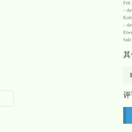
Fett
– da
Kohl
– da
Eiwe
Salz
其
评