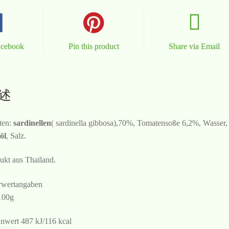
acebook
Pin this product
Share via Email
述
ten:
sardinellen
( sardinella gibbosa),70%, Tomatensoße 6,2%, Wasser,
öl
, Salz.
ukt aus Thailand.
wertangaben
100g
nwert 487 kJ/116 kcal