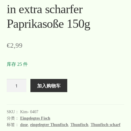
in extra scharfer
Warenkorb
Paprikasoße 150g
Welcome
Widerrufsformular
€
2,99
关于
库存 25 件
联系
数
加入购物车
量
SKU：
Kim- 0407
分类：
Eingelegtes Fisch
标签：
dose
,
eingelegter Thunfisch
,
Thunfisch
,
Thunfisch scharf