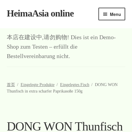
HeimaAsia online
Skip
Skip
Menu
to
to
navigation
content
首页
本店在建设中,请勿购物! Dies ist ein Demo-
About
Shop zum Testen – erfüllt die
Bestellvereinbarung nicht.
AGB
Contact
首页
/
Eingelegte Produkte
/
Eingelegtes Fisch
/
DONG WON
Datenschutz
Thunfisch in extra scharfer Paprikasoße 150g
Kasse
Mein Konto
DONG WON Thunfisch