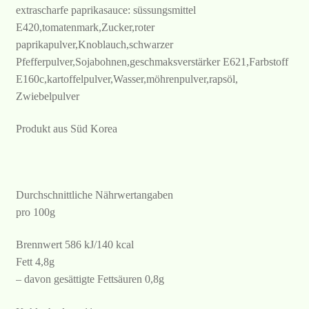
extrascharfe paprikasauce: süssungsmittel
E420,tomatenmark,Zucker,roter
paprikapulver,Knoblauch,schwarzer
Pfefferpulver,Sojabohnen,geschmaksverstärker E621,Farbstoff
E160c,kartoffelpulver,Wasser,möhrenpulver,rapsöl,
Zwiebelpulver
Produkt aus Süd Korea
Durchschnittliche Nährwertangaben
pro 100g
Brennwert 586 kJ/140 kcal
Fett 4,8g
– davon gesättigte Fettsäuren 0,8g