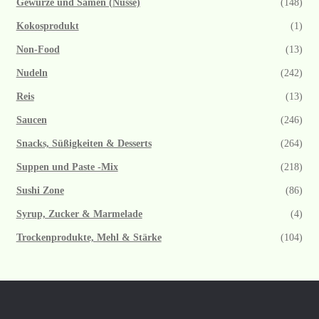
Gewürze und Samen (Nüsse)
(148)
Kokosprodukt
(1)
Non-Food
(13)
Nudeln
(242)
Reis
(13)
Saucen
(246)
Snacks, Süßigkeiten & Desserts
(264)
Suppen und Paste -Mix
(218)
Sushi Zone
(86)
Syrup, Zucker & Marmelade
(4)
Trockenprodukte, Mehl & Stärke
(104)