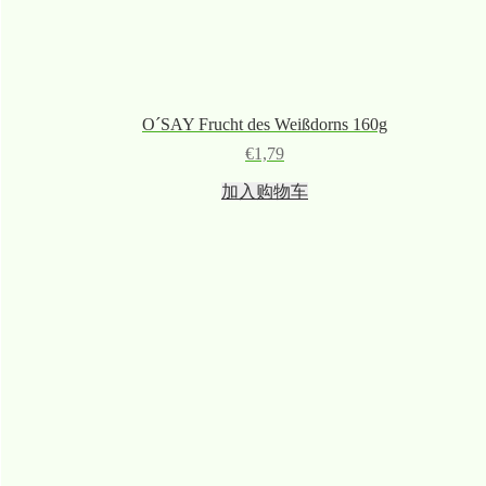
O´SAY Frucht des Weißdorns 160g
€
1,79
加入购物车