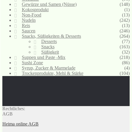
Gewürze und Samen (Nüsse)
(148)
Kokosprodukt
(1)
Non-Food
(13)
Nudeln
(242)
Reis
(13)
Saucen
(246)
Snacks, Süßigkeiten & Desserts
(264)
Desserts
(77)
Snacks
(163)
Süßigkeit
(32)
Suppen und Paste -Mix
(218)
Sushi Zone
(86)
Syrup, Zucker & Marmelade
(4)
Trockenprodukte, Mehl & Stärke
(104)
Rechtliches:
AGB
Heima online AGB