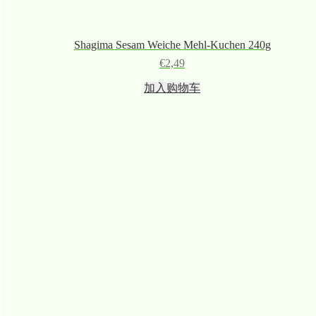
Shagima Sesam Weiche Mehl-Kuchen 240g
€
2,49
加入购物车