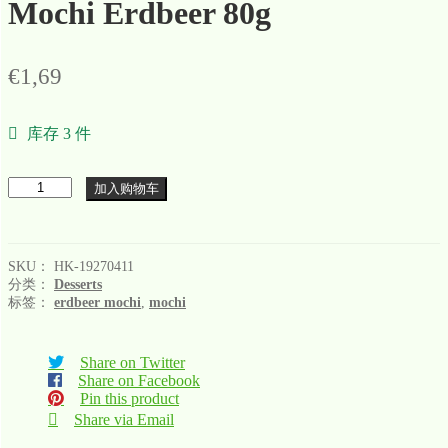
Mochi Erdbeer 80g
€
1,69
库存 3 件
数
加入购物车
量
SKU：
HK-19270411
分类：
Desserts
标签：
erdbeer mochi
,
mochi
Share on Twitter
Share on Facebook
Pin this product
Share via Email