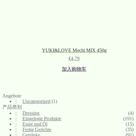
YUKI&LOVE Mochi MIX 450g
€
4,79
加入购物车
Angebote
Uncategorized
(1)
产品类别
Dressing
(4)
Eingelegte Produkte
(191)
Essig und Öl
(15)
Fertig Gerichte
(35)
Getränke
(91)