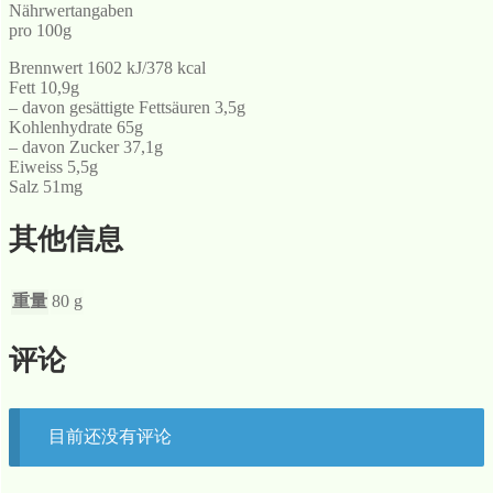
Nährwertangaben
pro 100g
Brennwert 1602 kJ/378 kcal
Fett 10,9g
– davon gesättigte Fettsäuren 3,5g
Kohlenhydrate 65g
– davon Zucker 37,1g
Eiweiss 5,5g
Salz 51mg
其他信息
重量
80 g
评论
目前还没有评论