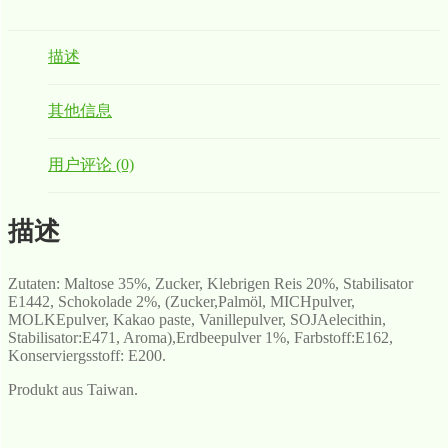
描述
其他信息
用户评论 (0)
描述
Zutaten: Maltose 35%, Zucker, Klebrigen Reis 20%, Stabilisator
E1442, Schokolade 2%, (Zucker,Palmöl, MICHpulver,
MOLKEpulver, Kakao paste, Vanillepulver, SOJAelecithin,
Stabilisator:E471, Aroma),Erdbeepulver 1%, Farbstoff:E162,
Konserviergsstoff: E200.
Produkt aus Taiwan.