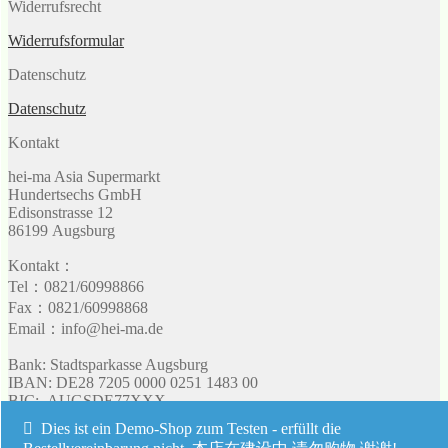
Widerrufsrecht
Widerrufsformular
Datenschutz
Datenschutz
Kontakt
hei-ma Asia Supermarkt
Hundertsechs GmbH
Edisonstrasse 12
86199 Augsburg
Kontakt：
Tel：0821/60998866
Fax：0821/60998868
Email：info@hei-ma.de
Bank: Stadtsparkasse Augsburg
IBAN: DE28 7205 0000 0251 1483 00
BIC: AUGSDE77XXX
Umsatzsteuer: 103 128 90513
Dies ist ein Demo-Shop zum Testen - erfüllt die
UST-IdNr: DE 298115514