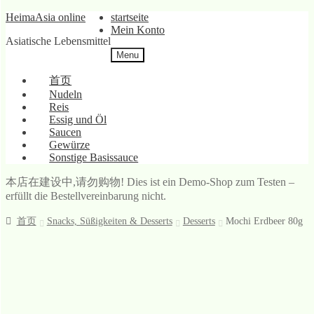
Skip
Skip
HeimaAsia online
startseite
to
to
Mein Konto
Asiatische Lebensmittel
navigation
content
Menu
首页
Nudeln
Reis
Essig und Öl
Saucen
Gewürze
Sonstige Basissauce
本店在建设中,请勿购物! Dies ist ein Demo-Shop zum Testen –
erfüllt die Bestellvereinbarung nicht.
首页
Snacks, Süßigkeiten & Desserts
Desserts
Mochi Erdbeer 80g