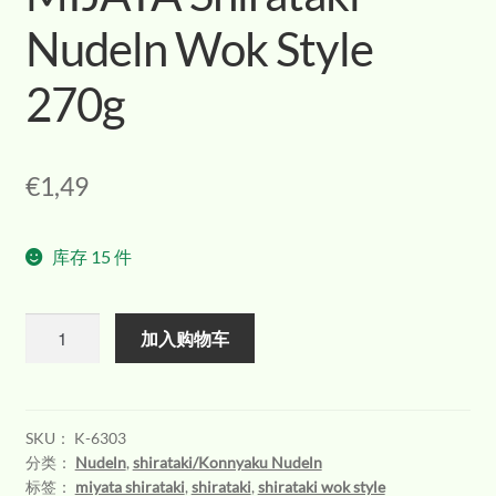
Nudeln Wok Style
270g
€
1,49
库存 15 件
数
加入购物车
量
SKU：
K-6303
分类：
Nudeln
,
shirataki/Konnyaku Nudeln
标签：
miyata shirataki
,
shirataki
,
shirataki wok style