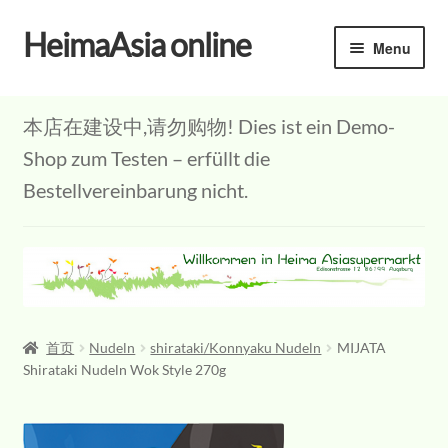
HeimaAsia online
Skip
Skip
Menu
to
to
navigation
content
本店在建设中,请勿购物! Dies ist ein Demo-
Shop zum Testen – erfüllt die
Bestellvereinbarung nicht.
首页
Nudeln
shirataki/Konnyaku Nudeln
MIJATA
Shirataki Nudeln Wok Style 270g