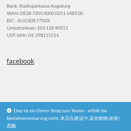
Bank: Stadtsparkasse Augsburg
IBAN: DE28 7205 0000 0251 1483 00
BIC: AUGSDE77XXX
Umsatzsteuer: 103 128 90513
UST-IdNr: DE 298115514
facebook
Dies ist ein Demo-Shop zum Testen - erfüllt die
Bestellvereinbarung nicht. 本店在建设中,请勿购物,谢谢!
© Heima online 2026
忽略